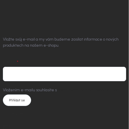
Platím Pak
Kontakt
ODEBÍRAT NEWSLETTER
Vložte svůj e-mail a my vám budeme zasílat informace o nových
produktech na našem e-shopu.
E-MAIL
Vložením e-mailu souhlasíte s
podmínkami ochrany osobních údajů
Přihlásit se
KONTAKT
info
@
nordial.cz