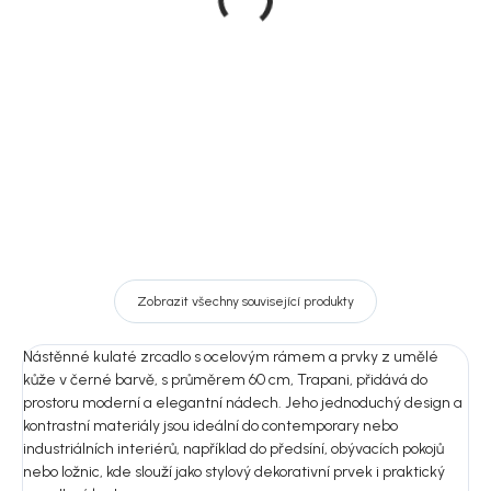
z bambusu, 70 cm
× 48 cm
679 Kč
3 990 Kč
DO KOŠÍKU
DO KOŠÍKU
Zobrazit všechny související produkty
Nástěnné kulaté zrcadlo s ocelovým rámem a prvky z umělé
kůže v černé barvě, s průměrem 60 cm, Trapani, přidává do
prostoru moderní a elegantní nádech. Jeho jednoduchý design a
kontrastní materiály jsou ideální do contemporary nebo
industriálních interiérů, například do předsíní, obývacích pokojů
nebo ložnic, kde slouží jako stylový dekorativní prvek i praktický