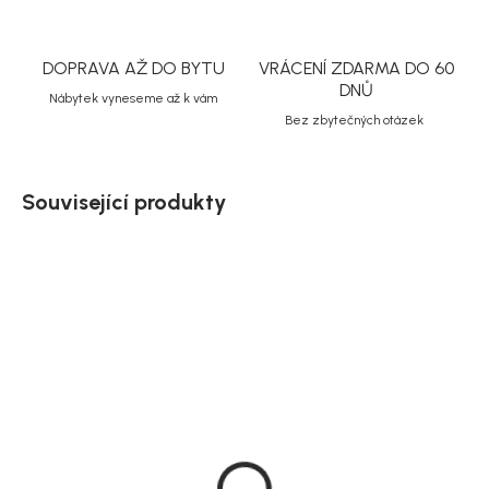
DOPRAVA AŽ DO BYTU
VRÁCENÍ ZDARMA DO 60
DNŮ
Nábytek vyneseme až k vám
Bez zbytečných otázek
Související produkty
Doručíme do 20 dnů
Doručíme do 10-14 dnů
Rowico nástěnná police
Nástěnná police Ember
Westlock, hnědý dub, 75