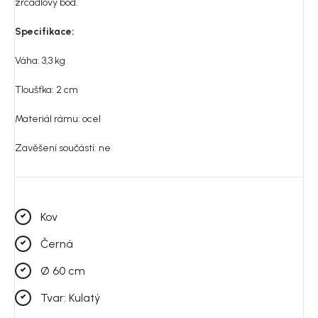
zrcadlový bod.
Specifikace:
Váha: 3,3 kg
Tloušťka: 2 cm
Materiál rámu: ocel
Zavěšení součástí: ne
Kov
Černá
Ø 60 cm
Tvar: Kulatý