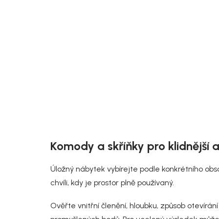
Doručíme do 10-14 dnů
Rowico Vysoká komoda se 4 zásuvkami,
hnědý, dub, Mackay
12 990 Kč
Detail
Komody a skříňky pro klidnější a
Úložný nábytek vybírejte podle konkrétního obsah
chvíli, kdy je prostor plně používaný.
Ověřte vnitřní členění, hloubku, způsob otevírá