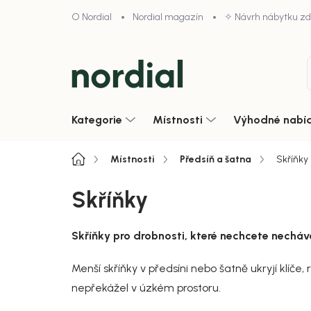
Přejít
O Nordial
Nordial magazín
✧ Návrh nábytku z
na
obsah
Kategorie
Místnosti
Výhodné nabí
Domů
Místnosti
Předsíň a šatna
Skříňky
Skříňky
Skříňky pro drobnosti, které nechcete necháv
Menší skříňky v předsíni nebo šatně ukryjí klíče,
nepřekážel v úzkém prostoru.