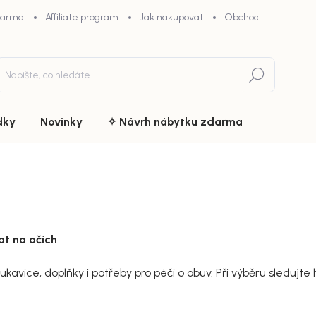
darma
Affiliate program
Jak nakupovat
Obchodní podmínky
Hledat
dky
Novinky
✧ Návrh nábytku zdarma
at na očích
 rukavice, doplňky i potřeby pro péči o obuv. Při výběru sledujt