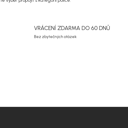
 výběr propojit s kategorií
police
.
v
k
y
v
ý
VRÁCENÍ ZDARMA DO 60 DNŮ
p
i
Bez zbytečných otázek
s
u