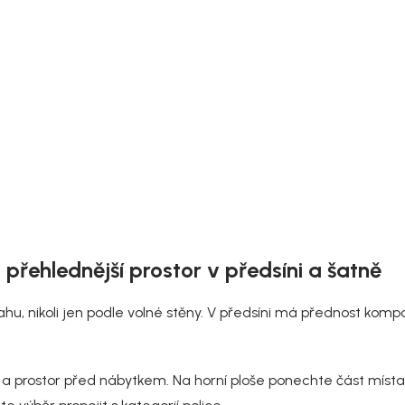
O
v
 přehlednější prostor v předsíni a šatně
l
á
d
u, nikoli jen podle volné stěny. V předsíni má přednost kompak
a
c
í
p
ní a prostor před nábytkem. Na horní ploše ponechte část míst
r