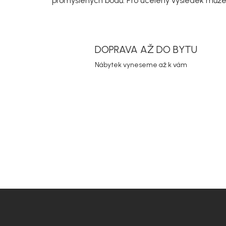
promyšlených bodů. Pro ucelený výsledek můžete
DOPRAVA AŽ DO BYTU
Nábytek vyneseme až k vám
Z
á
p