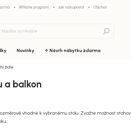
darma
Affiliate program
Jak nakupovat
Obchodní podmínky
Hledat
dky
Novinky
✧ Návrh nábytku zdarma
ní židle
u a balkon
 rozměrově vhodné k vybranému stolu. Zvažte možnost stohován
nku.