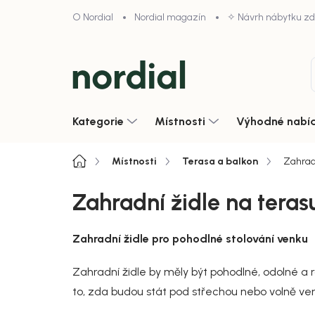
Přejít
O Nordial
Nordial magazín
✧ Návrh nábytku z
na
obsah
Kategorie
Místnosti
Výhodné nabí
Domů
Místnosti
Terasa a balkon
Zahrad
Zahradní židle na teras
Zahradní židle pro pohodlné stolování venku
Zahradní židle by měly být pohodlné, odolné a
to, zda budou stát pod střechou nebo volně ve