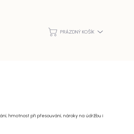
Podmínky ochrany osobních údajů
Vrácení zboží a reklamace
PRÁZDNÝ KOŠÍK
NÁKUPNÍ
KOŠÍK
í, hmotnost při přesouvání, nároky na údržbu i