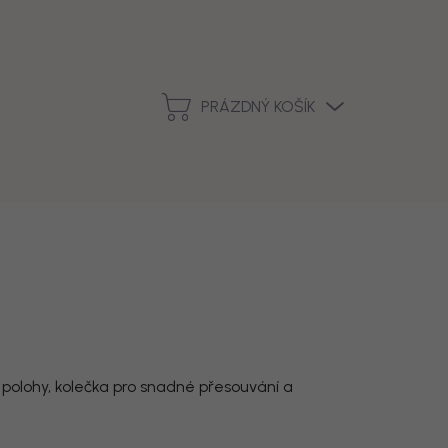
Podmínky ochrany osobních údajů
Vrácení zboží a reklamace
PRÁZDNÝ KOŠÍK
NÁKUPNÍ
KOŠÍK
é polohy, kolečka pro snadné přesouvání a