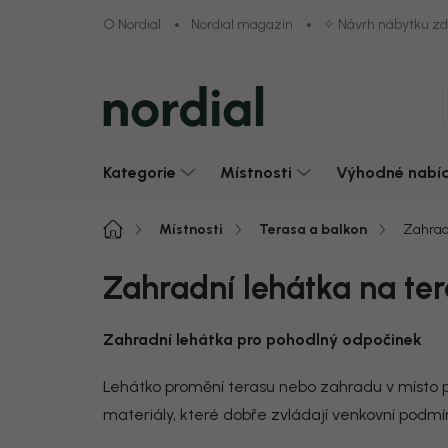
Přejít
O Nordial
Nordial magazín
✧ Návrh nábytku z
na
obsah
Kategorie
Místnosti
Výhodné nabí
Domů
Místnosti
Terasa a balkon
Zahrad
Zahradní lehátka na ter
Zahradní lehátka pro pohodlný odpočinek
Lehátko promění terasu nebo zahradu v místo pro
materiály, které dobře zvládají venkovní podmí