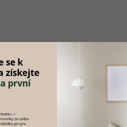
e se k
 a
získejte
a první
Doručíme do 10-14 dnů

Sada 2 zahradních lehátek Vulcano,
šedá, ocel, 80 a 156 × 112 cm a 85 × 64 cm
ontaktu —
3 998 Kč
DO KOŠÍKU
 novinky ze světa
 nabídky jen pro