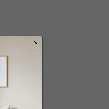
Doručíme do 10-14 dnů
Skládací zahradní lehátko s konstrukcí v
bambusovém vzhledu, přírodní a šedé
7 789 Kč
DO KOŠÍKU