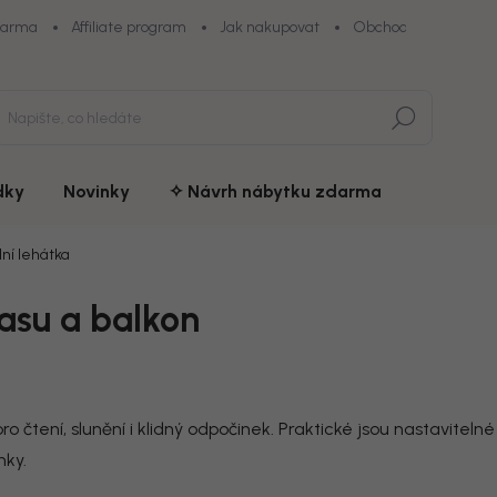
darma
Affiliate program
Jak nakupovat
Obchodní podmínky
Hledat
dky
Novinky
✧ Návrh nábytku zdarma
ní lehátka
asu a balkon
 čtení, slunění i klidný odpočinek. Praktické jsou nastaviteln
nky.