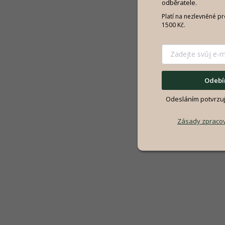
odběratele.
Platí na nezlevněné p
1500 Kč.
SALECODE:NORDIAL15:15:%
Odebír
Odesláním potvrzuje
Zásady zpracov