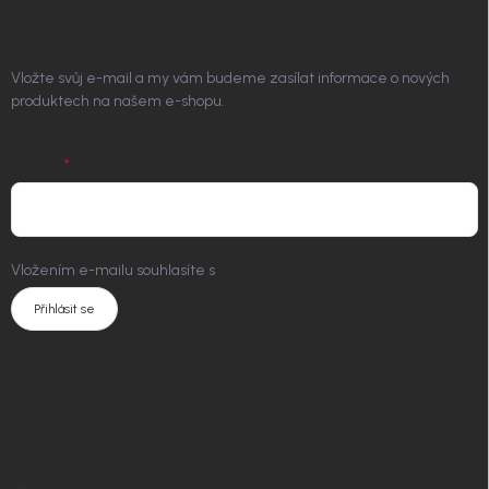
ODEBÍRAT NEWSLETTER
Vložte svůj e-mail a my vám budeme zasílat informace o nových
produktech na našem e-shopu.
E-MAIL
Vložením e-mailu souhlasíte s
podmínkami ochrany osobních údajů
Přihlásit se
KONTAKT
info
@
nordial.cz
+420 725 537 607