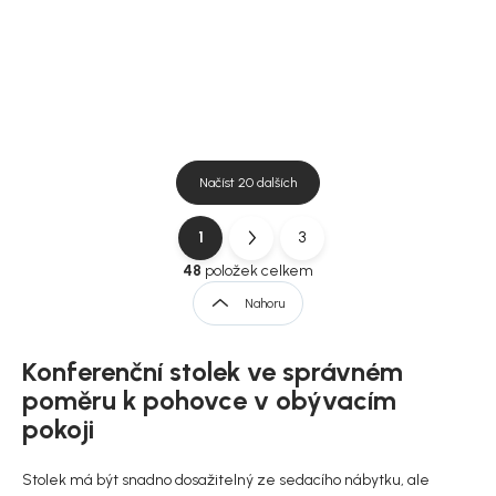
DO KOŠÍKU
DO KOŠÍKU
Načíst 20 dalších
1
3
O
S
v
t
48
položek celkem
l
r
Nahoru
á
á
d
n
a
Konferenční stolek ve správném
k
c
í
o
poměru k pohovce v obývacím
p
v
pokoji
r
á
v
n
k
Stolek má být snadno dosažitelný ze sedacího nábytku, ale
í