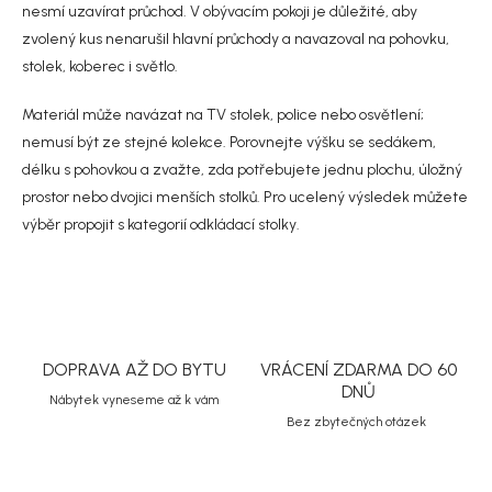
y
nesmí uzavírat průchod. V obývacím pokoji je důležité, aby
v
zvolený kus nenarušil hlavní průchody a navazoval na pohovku,
ý
p
stolek, koberec i světlo.
i
s
Materiál může navázat na TV stolek, police nebo osvětlení;
u
nemusí být ze stejné kolekce. Porovnejte výšku se sedákem,
délku s pohovkou a zvažte, zda potřebujete jednu plochu, úložný
prostor nebo dvojici menších stolků. Pro ucelený výsledek můžete
výběr propojit s kategorií
odkládací stolky
.
DOPRAVA AŽ DO BYTU
VRÁCENÍ ZDARMA DO 60
DNŮ
Nábytek vyneseme až k vám
Bez zbytečných otázek