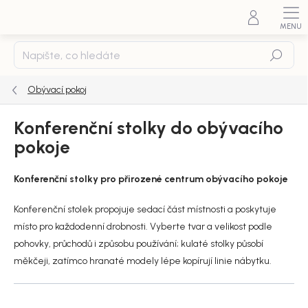
Přejít
na
obsah
Hledat
Obývací pokoj
Konferenční stolky do obývacího
pokoje
Konferenční stolky pro přirozené centrum obývacího pokoje
Konferenční stolek propojuje sedací část místnosti a poskytuje
místo pro každodenní drobnosti. Vyberte tvar a velikost podle
pohovky, průchodů i způsobu používání; kulaté stolky působí
měkčeji, zatímco hranaté modely lépe kopírují linie nábytku.
Ř