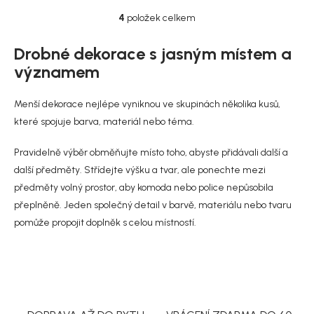
4
položek celkem
O
v
l
Drobné dekorace s jasným místem a
á
významem
d
a
c
Menší dekorace nejlépe vyniknou ve skupinách několika kusů,
í
které spojuje barva, materiál nebo téma.
p
r
Pravidelně výběr obměňujte místo toho, abyste přidávali další a
v
k
další předměty. Střídejte výšku a tvar, ale ponechte mezi
y
předměty volný prostor, aby komoda nebo police nepůsobila
v
přeplněně. Jeden společný detail v barvě, materiálu nebo tvaru
ý
p
pomůže propojit doplněk s celou místností.
i
s
u