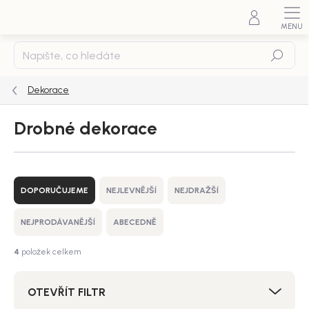
Přejít
na
obsah
Hledat
Dekorace
Drobné dekorace
Ř
a
DOPORUČUJEME
NEJLEVNĚJŠÍ
NEJDRAŽŠÍ
z
e
NEJPRODÁVANĚJŠÍ
ABECEDNĚ
n
í
4
položek celkem
p
r
OTEVŘÍT FILTR
o