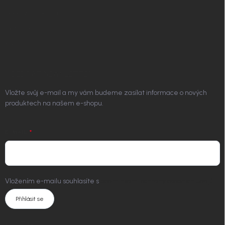
Doprava a platba
Platím Pak
Kontakt
ODEBÍRAT NEWSLETTER
Vložte svůj e-mail a my vám budeme zasílat informace o nových
produktech na našem e-shopu.
E-MAIL
Vložením e-mailu souhlasíte s
podmínkami ochrany osobních údajů
Přihlásit se
KONTAKT