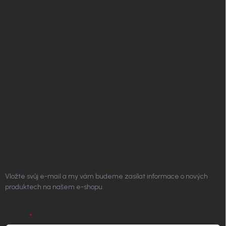
✧ Návrh nábytku zdarma
Affiliate program
Jak nakupovat
Obchodní podmínky
Podmínky ochrany osobních údajů
Vrácení zboží a reklamace
Doprava a platba
Platím Pak
Kontakt
ODEBÍRAT NEWSLETTER
Vložte svůj e-mail a my vám budeme zasílat informace o nových
produktech na našem e-shopu.
E-MAIL