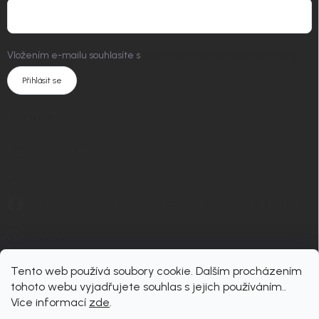
Vložením e-mailu souhlasíte s
podmínkami ochrany osobních údajů
Přihlásit se
KONTAKT
info
@
nordial.cz
+420 725 537 607
https://www.facebook.com/profile.php?id=61582484494454
nordial.cz
Tento web používá soubory cookie. Dalším procházením
tohoto webu vyjadřujete souhlas s jejich používáním..
Více informací
zde
.