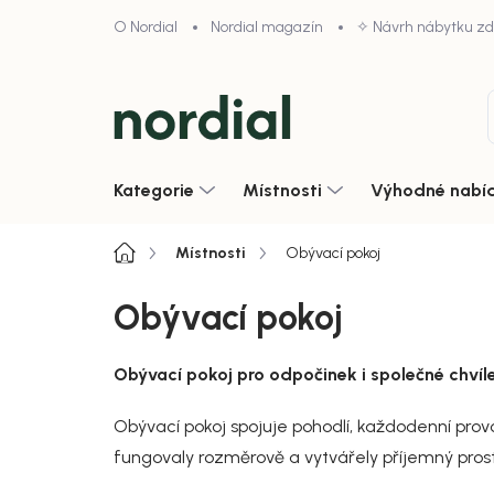
Přejít
O Nordial
Nordial magazín
✧ Návrh nábytku z
na
obsah
Kategorie
Místnosti
Výhodné nabí
Domů
Místnosti
Obývací pokoj
Obývací pokoj
Obývací pokoj pro odpočinek i společné chvíl
Obývací pokoj spojuje pohodlí, každodenní prov
fungovaly rozměrově a vytvářely příjemný prosto