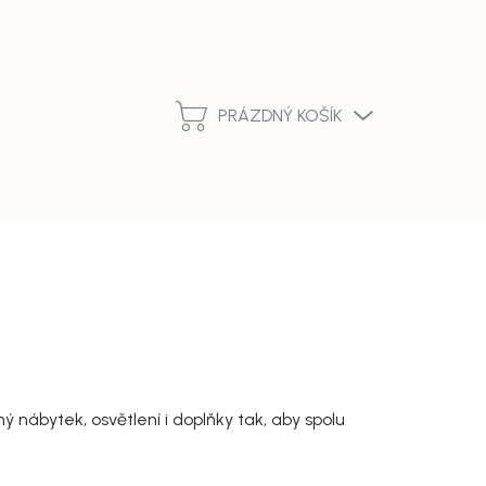
Podmínky ochrany osobních údajů
Vrácení zboží a reklamace
PRÁZDNÝ KOŠÍK
NÁKUPNÍ
KOŠÍK
 nábytek, osvětlení i doplňky tak, aby spolu