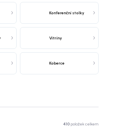
Konferenční stolky
y
Vitríny
Koberce
410
položek celkem