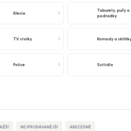
Taburety, pufy a
Křesla
podnožky
TV stolky
Komody a skříňk
Police
Svítidla
AŽŠÍ
NEJPRODÁVANĚJŠÍ
ABECEDNĚ