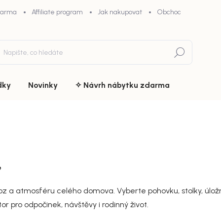
darma
Affiliate program
Jak nakupovat
Obchodní podmínky
Hledat
dky
Novinky
✧ Návrh nábytku zdarma
e
oz a atmosféru celého domova. Vyberte pohovku, stolky, úložný
r pro odpočinek, návštěvy i rodinný život.