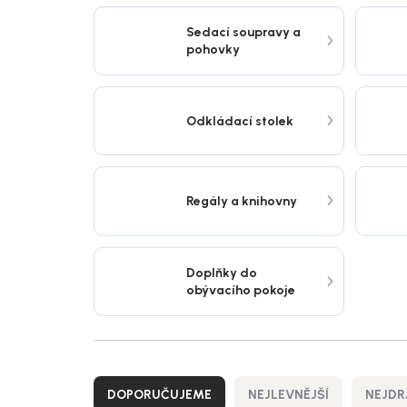
Sedací soupravy a
pohovky
Odkládací stolek
Regály a knihovny
Doplňky do
obývacího pokoje
Ř
a
DOPORUČUJEME
NEJLEVNĚJŠÍ
NEJDR