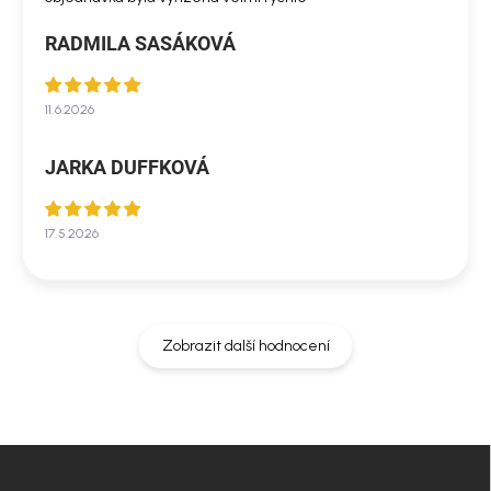
RADMILA SASÁKOVÁ
11.6.2026
JARKA DUFFKOVÁ
17.5.2026
Zobrazit další hodnocení
Z
á