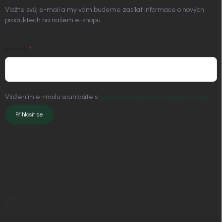
Vložte svůj e-mail a my vám budeme zasílat informace o nových
produktech na našem e-shopu.
E-MAIL
Vložením e-mailu souhlasíte s
podmínkami ochrany osobních údajů
Přihlásit se
KONTAKT
info
@
nordial.cz
+420 725 537 607
https://www.facebook.com/profile.php?id=61582484494454
nordial.cz