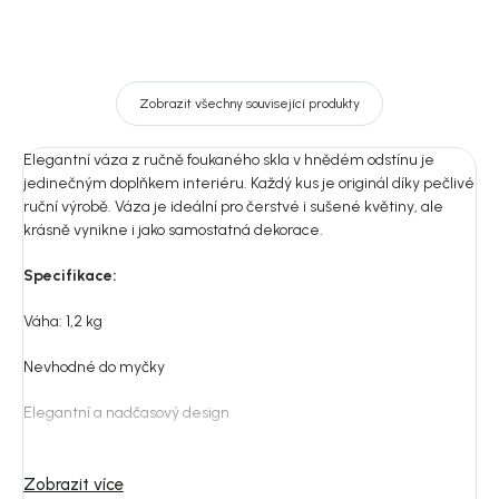
Zobrazit všechny související produkty
Elegantní váza z ručně foukaného skla v hnědém odstínu je
jedinečným doplňkem interiéru. Každý kus je originál díky pečlivé
ruční výrobě. Váza je ideální pro čerstvé i sušené květiny, ale
krásně vynikne i jako samostatná dekorace.
Specifikace:
Váha: 1,2 kg
Nevhodné do myčky
Elegantní a nadčasový design
Vhodná pro květiny i samostatnou dekoraci
Zobrazit více