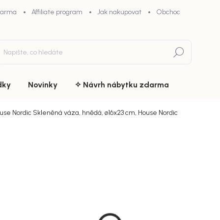
darma
Affiliate program
Jak nakupovat
Obchodní podmínky
Hledat
dky
Novinky
✧ Návrh nábytku zdarma
use Nordic Skleněná váza, hnědá, ø16x23 cm, House Nordic
du
ZNAČKA:
HOUSE NORDIC
949 Kč
chny (7)
Měrná
Doručíme d
cena:
MŮŽEME DOR