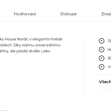
Hodnocení
Diskuze
Zna
ky House Nordic v elegantní hnědé
S
nádech. Díky svému univerzálnímu
H
tiny, ale působí skvěle i jako
Ø
V
Všech