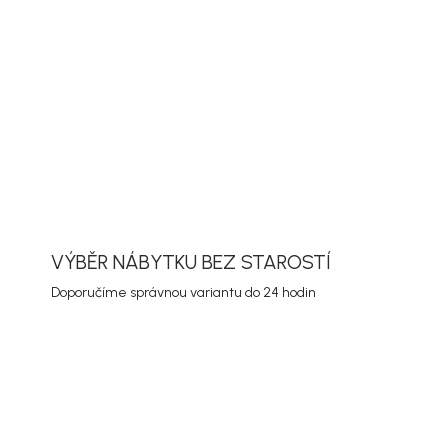
ORMACE
ZEPTAT SE
HLÍDAT
VÝBĚR NÁBYTKU BEZ STAROSTÍ
Doporučíme správnou variantu do 24 hodin
Akce