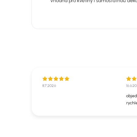
Vhodná pro květiny i samostatnou deko
8.7.2026
16.6.2
objed
rychl