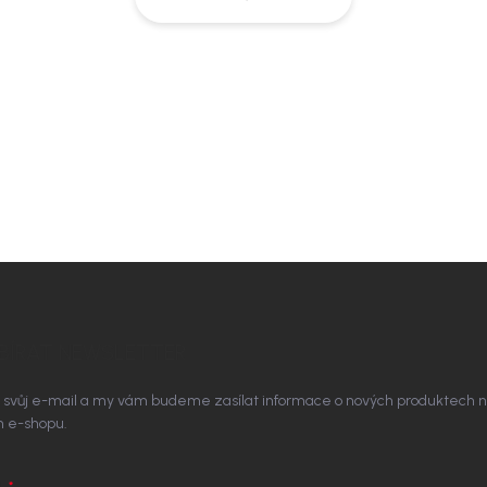
BÍRAT NEWSLETTER
 svůj e-mail a my vám budeme zasílat informace o nových produktech 
 e-shopu.
L