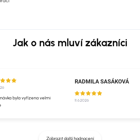
raci
RADMILA SASÁKOVÁ
026
návka byla vyřízena velmi
11.6.2026
e
Zobrazit další hodnocení