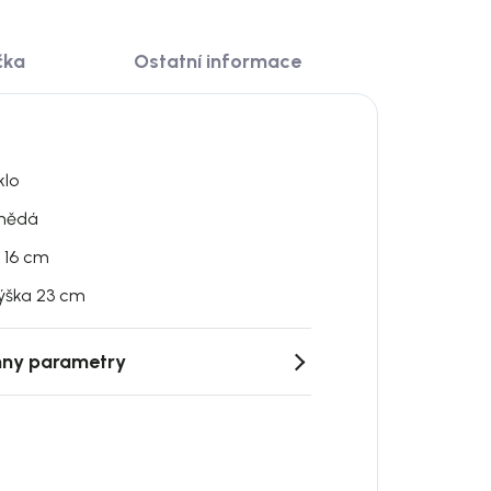
čka
Ostatní informace
klo
nědá
 16 cm
ýška 23 cm
ny parametry