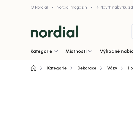
Přejít
O Nordial
Nordial magazín
✧ Návrh nábytku z
na
obsah
Kategorie
Místnosti
Výhodné nabí
Domů
Kategorie
Dekorace
Vázy
Ho
4,9/5 · 1000+ hodnocení obcho
Zobrazit vše