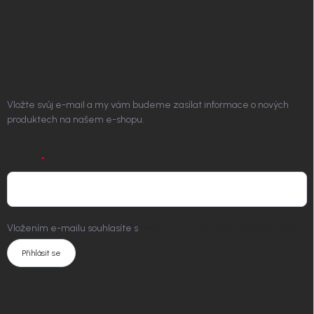
Platím Pak
Kontakt
ODEBÍRAT NEWSLETTER
Vložte svůj e-mail a my vám budeme zasílat informace o nových
produktech na našem e-shopu.
E-MAIL
Vložením e-mailu souhlasíte s
podmínkami ochrany osobních údajů
Přihlásit se
KONTAKT