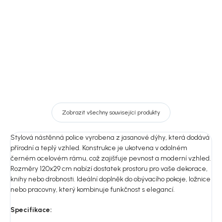
1 629 Kč
3 399 Kč
od
od
Detail
Detail
Zobrazit všechny související produkty
Stylová nástěnná police vyrobena z jasanové dýhy, která dodává
přírodní a teplý vzhled. Konstrukce je ukotvena v odolném
černém ocelovém rámu, což zajišťuje pevnost a moderní vzhled.
Rozměry 120x29 cm nabízí dostatek prostoru pro vaše dekorace,
knihy nebo drobnosti. Ideální doplněk do obývacího pokoje, ložnice
nebo pracovny, který kombinuje funkčnost s elegancí.
Specifikace: