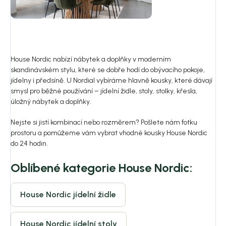
House Nordic nabízí nábytek a doplňky v moderním
skandinávském stylu, které se dobře hodí do obývacího pokoje,
jídelny i předsíně. U Nordial vybíráme hlavně kousky, které dávají
smysl pro běžné používání – jídelní židle, stoly, stolky, křesla,
úložný nábytek a doplňky.
Nejste si jistí kombinací nebo rozměrem? Pošlete nám fotku
prostoru a pomůžeme vám vybrat vhodné kousky House Nordic
do 24 hodin.
Oblíbené kategorie House Nordic:
House Nordic jídelní židle
House Nordic jídelní stoly