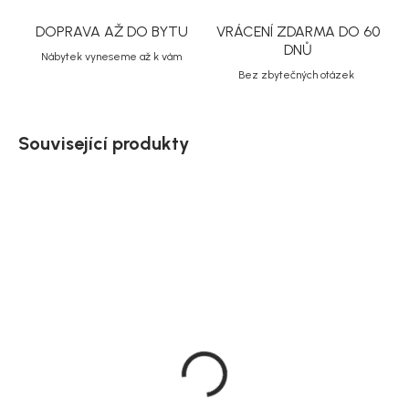
DOPRAVA AŽ DO BYTU
VRÁCENÍ ZDARMA DO 60
DNŮ
Nábytek vyneseme až k vám
Bez zbytečných otázek
Související produkty
Doručíme do 10-14 dnů
Doručíme do 10-14 dnů
House Nordic Závěsná
House Nordic Stojací
lampa, zlatá/černá,
lampa, zlatá/černá,
Paris
ocel, 150 cm, Paris