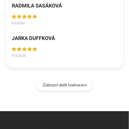
RADMILA SASÁKOVÁ
11.6.2026
JARKA DUFFKOVÁ
17.5.2026
Zobrazit další hodnocení
Z
á
p
INFORMACE PRO VÁS