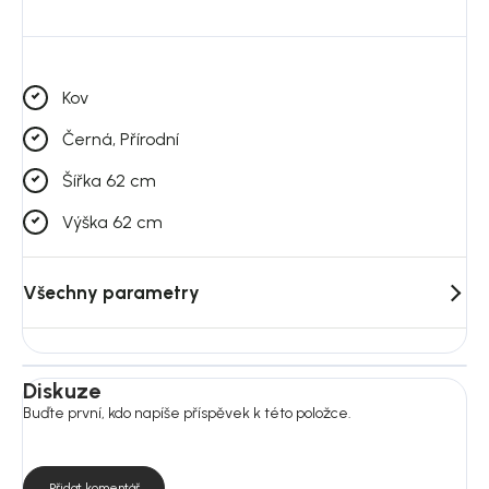
Způsob uchycení: hřebíky/šrouby
(
nejsou součástí balení)
Vyžaduje montáž: ne
Kov
Černá, Přírodní
Šířka 62 cm
Výška 62 cm
Všechny parametry
Diskuze
Buďte první, kdo napíše příspěvek k této položce.
Přidat komentář