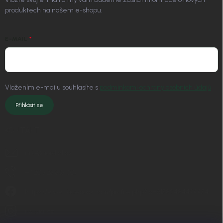
produktech na našem e-shopu.
E-MAIL
Vložením e-mailu souhlasíte s
podmínkami ochrany osobních údajů
Přihlásit se
KONTAKT
info
@
nordial.cz
+420 725 537 607
https://www.facebook.com/profile.php?id=61582484494454
nordial.cz