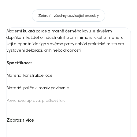
Zobrazit všechny související produkty
Moderní kulatá police z matně černého kovu je skvělým
doplňkem každého industriálního či minimalistického interiéru.
Její elegantní design s dvěma patry nabízí praktické místo pro
vystavení dekorací, knih nebo drobností.
Specifikace:
Materíal konstrukce: ocel
Materiál poliček: m
asiv pavlovnie
Povrchová úprava:
práškový lak
Váha: 1,8 kg
Zobrazit více
Nosnost: 4 kg