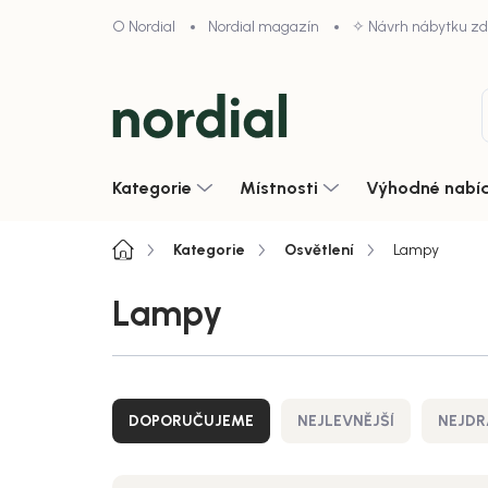
Přejít
O Nordial
Nordial magazín
✧ Návrh nábytku z
na
obsah
Kategorie
Místnosti
Výhodné nabí
Domů
Kategorie
Osvětlení
Lampy
Lampy
Ř
a
DOPORUČUJEME
NEJLEVNĚJŠÍ
NEJDR
z
e
n