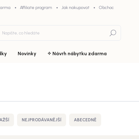
darma
Affiliate program
Jak nakupovat
Obchodní podmínky
Hledat
dky
Novinky
✧ Návrh nábytku zdarma
AŽŠÍ
NEJPRODÁVANĚJŠÍ
ABECEDNĚ