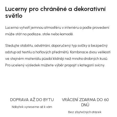
v
l
Lucerny pro chráněné a dekorativní
á
světlo
d
a
c
Lucerna vytvoří jemnou atmosféru v interiéru a podle provedení
í
může stát na podlaze, stole nebo komodě.
p
r
Sledujte stabilitu, odvětrání, doporučený typ svíčky a bezpečný
v
k
odstup od textilu a hořlavých předmětů. Kombinace dvou velikostí
y
ve stejném materiálu působí klidněji než mnoho drobných kusů.
v
Pro ucelený výsledek můžete výběr propojit s kategorií
svícny
.
ý
p
i
s
u
DOPRAVA AŽ DO BYTU
VRÁCENÍ ZDARMA DO 60
DNŮ
Nábytek vyneseme až k vám
Bez zbytečných otázek