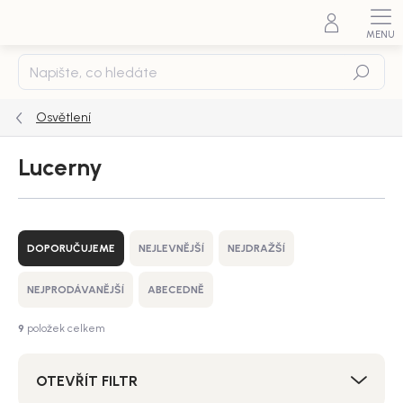
Přejít
na
obsah
Hledat
Osvětlení
Lucerny
Ř
a
DOPORUČUJEME
NEJLEVNĚJŠÍ
NEJDRAŽŠÍ
z
e
NEJPRODÁVANĚJŠÍ
ABECEDNĚ
n
í
9
položek celkem
p
r
OTEVŘÍT FILTR
o