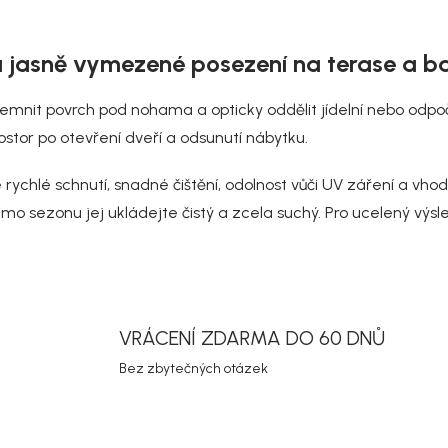
O
v
 a jasně vymezené posezení na terase a b
l
á
d
jemnit povrch pod nohama a opticky oddělit jídelní nebo odpoč
a
ostor po otevření dveří a odsunutí nábytku.
c
í
p
ychlé schnutí, snadné čištění, odolnost vůči UV záření a vhod
r
o sezonu jej ukládejte čistý a zcela suchý. Pro ucelený výsl
v
k
y
v
ý
p
i
VRÁCENÍ ZDARMA DO 60 DNŮ
s
u
Bez zbytečných otázek