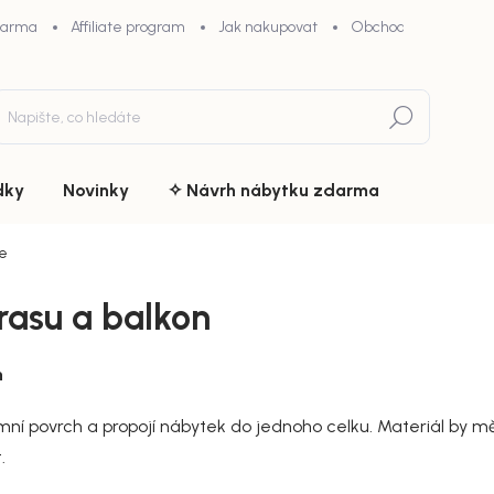
darma
Affiliate program
Jak nakupovat
Obchodní podmínky
Hledat
dky
Novinky
✧ Návrh nábytku zdarma
e
rasu a balkon
n
í povrch a propojí nábytek do jednoho celku. Materiál by měl 
.