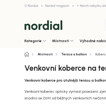
Přejít
O Nordial
Nordial magazín
✧ Návrh nábytku z
na
obsah
Kategorie
Místnosti
Výhodné nabí
Domů
Místnosti
Terasa a balkon
Koberc
Venkovní koberce na te
Venkovní koberce pro útulnější terasu a balko
Venkovní koberec opticky vymezí posezení, zjemn
snadno se čistit od běžných venkovních nečistot