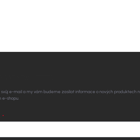
BÍRAT NEWSLETTER
 svůj e-mail a my vám budeme zasílat informace o nových produktech 
 e-shopu.
L