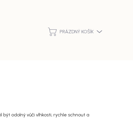
Podmínky ochrany osobních údajů
Vrácení zboží a reklamace
PRÁZDNÝ KOŠÍK
NÁKUPNÍ
KOŠÍK
být odolný vůči vlhkosti, rychle schnout a