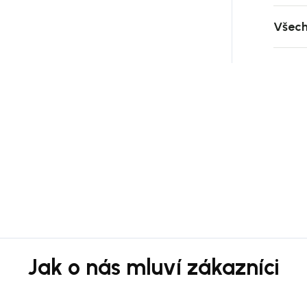
Všech
ění