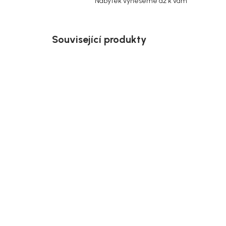
Nábytek vyneseme až k vám
Související produkty
Doručíme do 10-14 dnů
House Nordic Vnitřní a
Hous
venkovní koberec, béžový,
stol
kulatý, bouclé, ø120 cm, ø180
cm,
cm, Menorca
15 