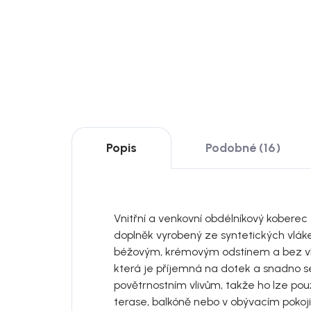
1 499 Kč
Detail
od
DO
Popis
Podobné (16)
Vnitřní a venkovní obdélníkový koberec
doplněk vyrobený ze syntetických vlák
béžovým, krémovým odstínem a bez vla
která je příjemná na dotek a snadno se 
povětrnostním vlivům, takže ho lze použ
terase, balkóně nebo v obývacím pokoji