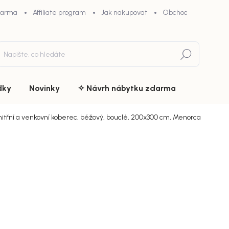
darma
Affiliate program
Jak nakupovat
Obchodní podmínky
Hledat
dky
Novinky
✧ Návrh nábytku zdarma
itřní a venkovní koberec, béžový, bouclé, 200x300 cm, Menorca
du
ZNAČKA:
HOUSE NORDIC
od
3 7
chny (11)
Měrná
Zvolte var
cena:
Varian
Doručí
140x20