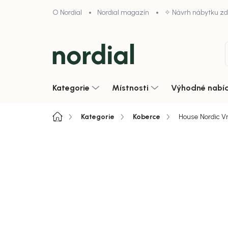
Přejít
O Nordial
Nordial magazín
✧ Návrh nábytku z
na
obsah
Kategorie
Místnosti
Výhodné nabí
Domů
Kategorie
Koberce
House Nordic Vn
4,9/5 · 1000+ hodnocení obcho
Zobrazit vše