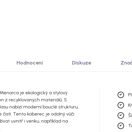
 KOŠÍKU
DO KOŠÍKU
Hodnocení
Diskuze
Zna
 Menorca je ekologický a stylový
P
en z recyklovaných materiálů. S
K
su nabízí moderní bouclé strukturu,
čistí. Tento koberec je odolný vůči
Š
ívat uvnitř i venku, například na
T
.