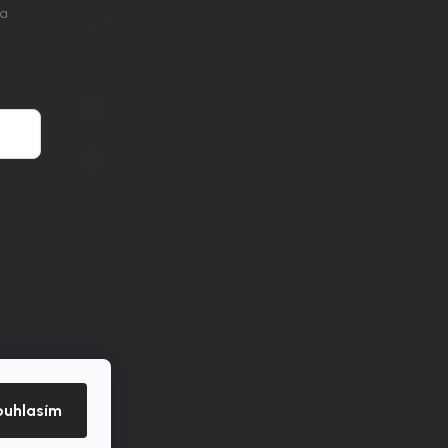
na
info
@
nordial.cz
+420 725 537 607
https://www.facebook.com/profile.php?
id=61582484494454
nordial.cz
ouhlasím