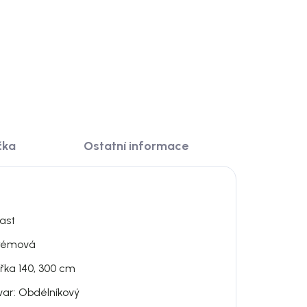
DO KOŠÍKU
čka
Ostatní informace
last
rémová
ířka 140, 300 cm
var: Obdélníkový