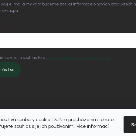
 svůj e-mail a my vám budeme zasílat informace o nových produktech 
 e-shopu.
L
ím e-mailu souhlasíte s
podmínkami ochrany osobních údajů
hlásit se
oužívá soubory cookie. Dalším procházením tohoto
S
ujete souhlas s jejich používáním.. Více informací