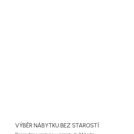
parametry
PŘIDAT DO KOŠÍKU
ORMACE
ZEPTAT SE
HLÍDAT
VÝBĚR NÁBYTKU BEZ STAROSTÍ