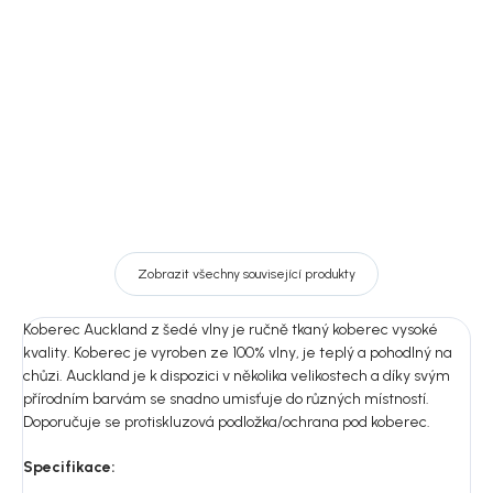
Auckland
14 919 Kč
17 049 Kč
od
Detail
Detail
Zobrazit všechny související produkty
Koberec Auckland z šedé vlny je ručně tkaný koberec vysoké
kvality. Koberec je vyroben ze 100% vlny, je teplý a pohodlný na
chůzi. Auckland je k dispozici v několika velikostech a díky svým
přírodním barvám se snadno umisťuje do různých místností.
Doporučuje se protiskluzová podložka/ochrana pod koberec.
Specifikace: