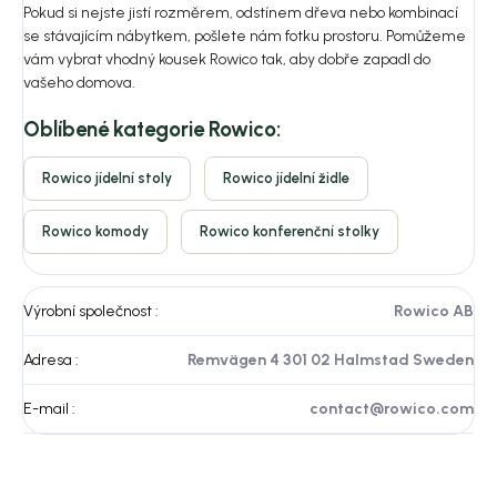
Pokud si nejste jistí rozměrem, odstínem dřeva nebo kombinací
se stávajícím nábytkem, pošlete nám fotku prostoru. Pomůžeme
vám vybrat vhodný kousek Rowico tak, aby dobře zapadl do
vašeho domova.
Oblíbené kategorie Rowico:
Rowico jídelní stoly
Rowico jídelní židle
Rowico komody
Rowico konferenční stolky
Výrobní společnost
:
Rowico AB
Adresa
:
Remvägen 4 301 02 Halmstad Sweden
E-mail
:
contact@rowico.com