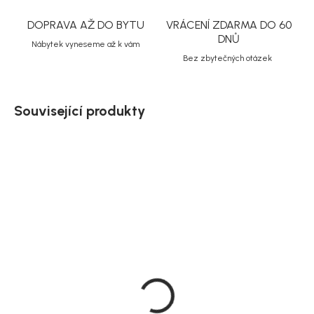
DOPRAVA AŽ DO BYTU
VRÁCENÍ ZDARMA DO 60
DNŮ
Nábytek vyneseme až k vám
Bez zbytečných otázek
Související produkty
Doručíme do 10-14 dnů
Doručíme do 10-14 dnů
Rowico Béžový koberec
Rowico Kulatý vlněný
200x290/240x230/300x400
koberec,
cm vlněný, Auckland
béžový/prírodní, 250 cm,