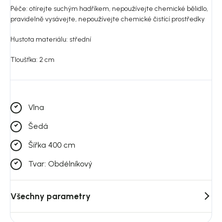
Péče: otírejte suchým hadříkem, nepoužívejte chemické bělidlo,
pravidelně vysávejte, nepoužívejte chemické čistící prostředky
Hustota materiálu: s
třední
Tloušťka: 2 cm
Vlna
Šedá
Šířka 400 cm
Tvar: Obdélníkový
Všechny parametry