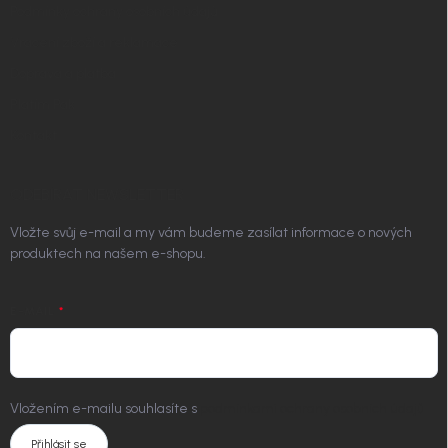
Podmínky ochrany osobních údajů
Vrácení zboží a reklamace
Doprava a platba
Platím Pak
Kontakt
ODEBÍRAT NEWSLETTER
Vložte svůj e-mail a my vám budeme zasílat informace o nových
produktech na našem e-shopu.
E-MAIL
Vložením e-mailu souhlasíte s
podmínkami ochrany osobních údajů
Přihlásit se