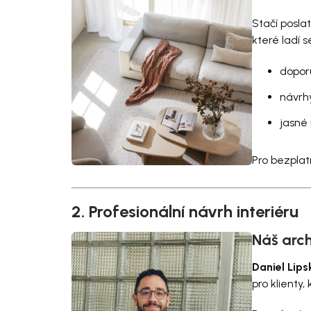
Stačí poslat
které ladí s
doporu
návrh
jasné
Pro bezpla
2. Profesionální návrh interiéru
Náš arch
Daniel Lips
pro klienty,