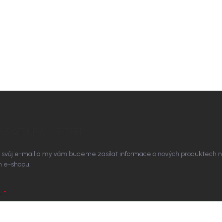
BÍRAT NEWSLETTER
 svůj e-mail a my vám budeme zasílat informace o nových produktech 
 e-shopu.
L