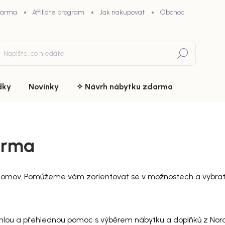
darma
Affiliate program
Jak nakupovat
Obchodní podmínky
Hledat
dky
Novinky
✧ Návrh nábytku zdarma
arma
 domov. Pomůžeme vám zorientovat se v možnostech a vybrat n
hlou a přehlednou pomoc s výběrem nábytku a doplňků z Nord