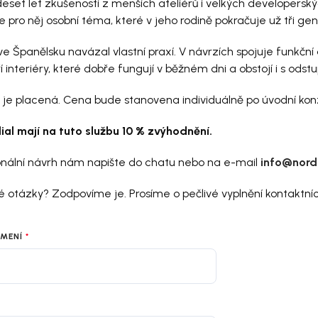
eset let zkušeností z menších ateliérů i velkých developerský
e pro něj osobní téma, které v jeho rodině pokračuje už tři ge
 ve Španělsku navázal vlastní praxí. V návrzích spojuje funkční
ří interiéry, které dobře fungují v běžném dni a obstojí i s ods
 je placená. Cena bude stanovena individuálně po úvodní kon
dial mají na tuto službu 10 % zvýhodnění.
onální návrh nám napište do chatu nebo na e-mail
info@nordi
 otázky? Zodpovíme je. Prosíme o pečlivé vyplnění kontaktníc
JMENÍ