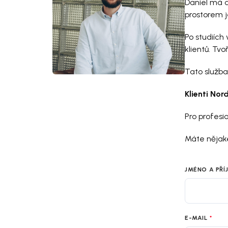
Daniel má d
prostorem j
Po studiích
klientů. Tvo
Tato služba
Klienti Nor
Pro profesi
Máte nějaké
JMÉNO A PŘÍ
E-MAIL