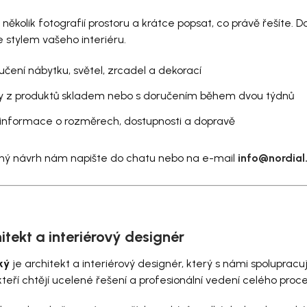
 několik fotografií prostoru a krátce popsat, co právě řešíte. 
e stylem vašeho interiéru.
čení nábytku, světel, zrcadel a dekorací
y z produktů skladem nebo s doručením během dvou týdnů
 informace o rozměrech, dostupnosti a dopravě
tný návrh nám napište do chatu nebo na e-mail
info@nordial
itekt a interiérový designér
ký
je architekt a interiérový designér, který s námi spoluprac
 kteří chtějí ucelené řešení a profesionální vedení celého proce