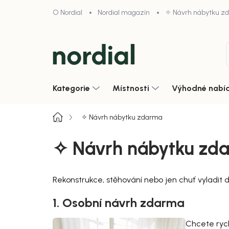
Přejít
O Nordial
Nordial magazín
✧ Návrh nábytku z
na
obsah
Kategorie
Místnosti
Výhodné nabí
Domů
✧ Návrh nábytku zdarma
✧ Návrh nábytku zd
Rekonstrukce, stěhování nebo jen chuť vyladit
1. Osobní návrh zdarma
Chcete ryc