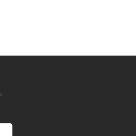
KONTAKT
na
info
@
nordial.cz
+420 725 537 607
https://www.facebook.com/profile.php?
id=61582484494454