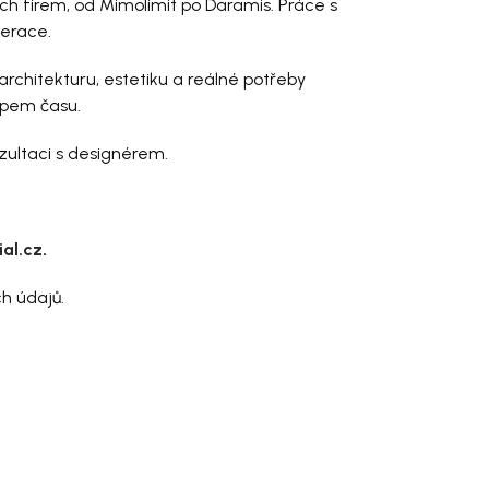
ch firem, od Mimolimit po Daramis. Práce s
nerace.
 architekturu, estetiku a reálné potřeby
tupem času.
zultaci s designérem.
al.cz
.
h údajů.