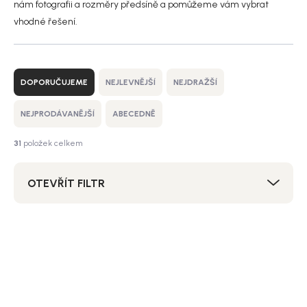
nám fotografii a rozměry předsíně a pomůžeme vám vybrat
vhodné řešení.
Ř
a
DOPORUČUJEME
NEJLEVNĚJŠÍ
NEJDRAŽŠÍ
z
e
NEJPRODÁVANĚJŠÍ
ABECEDNĚ
n
í
31
položek celkem
p
r
OTEVŘÍT FILTR
o
d
u
V
k
ý
Bestseller
Akce
t
p
SALECODE:NORDIAL15:15:%
ů
i
s
p