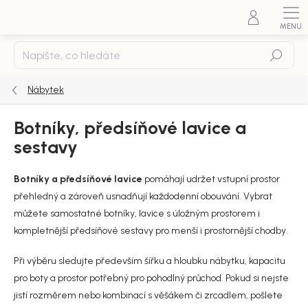
Přejít
na
obsah
Hledat
Nábytek
Botníky, předsíňové lavice a
sestavy
Botníky a předsíňové lavice
pomáhají udržet vstupní prostor
přehledný a zároveň usnadňují každodenní obouvání. Vybrat
můžete samostatné botníky, lavice s úložným prostorem i
kompletnější předsíňové sestavy pro menší i prostornější chodby.
Při výběru sledujte především šířku a hloubku nábytku, kapacitu
pro boty a prostor potřebný pro pohodlný průchod. Pokud si nejste
jistí rozměrem nebo kombinací s věšákem či zrcadlem, pošlete