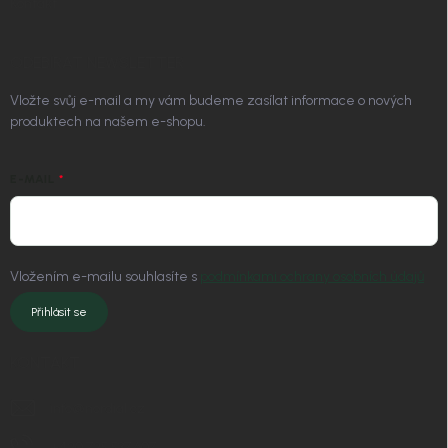
Kontakt
ODEBÍRAT NEWSLETTER
Vložte svůj e-mail a my vám budeme zasílat informace o nových
produktech na našem e-shopu.
E-MAIL
Vložením e-mailu souhlasíte s
podmínkami ochrany osobních údajů
Přihlásit se
KONTAKT
info
@
nordial.cz
+420 725 537 607