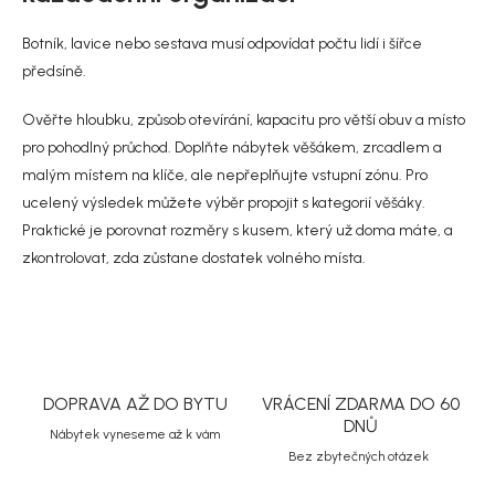
p
v
r
á
Botník, lavice nebo sestava musí odpovídat počtu lidí i šířce
v
n
k
předsíně.
í
y
v
Ověřte hloubku, způsob otevírání, kapacitu pro větší obuv a místo
ý
pro pohodlný průchod. Doplňte nábytek věšákem, zrcadlem a
p
i
malým místem na klíče, ale nepřeplňujte vstupní zónu. Pro
s
ucelený výsledek můžete výběr propojit s kategorií
věšáky
.
u
Praktické je porovnat rozměry s kusem, který už doma máte, a
zkontrolovat, zda zůstane dostatek volného místa.
DOPRAVA AŽ DO BYTU
VRÁCENÍ ZDARMA DO 60
DNŮ
Nábytek vyneseme až k vám
Bez zbytečných otázek