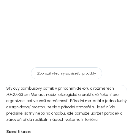
Manaus
Manaus
2 299 Kč
2 199 Kč
DO KOŠÍKU
DO KOŠÍKU
Zobrazit všechny související produkty
Stylový bambusový botník v přírodním dekoru o rozměrech
70×27×33 cm Manaus nabízí ekologické a praktické řešení pro
organizaci bot ve vaší domácnosti. Přírodní materiál a jednoduchý
design dodají prostoru teplo a přírodní atmosféru. Ideální do
předsíně, šatny nebo na chodbu, kde pomůže udržet pořádek a
zároveň přidá rustikální nádech vašemu interiéru.
Specifikace: