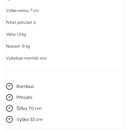
Výška nohou: 7 cm
Počet párů bot: 6
Váha: 1,3 kg
Nosnost: 15 kg
Vyžaduje montáž: ano
Bambus
Přírodní
Šířka 70 cm
Výška 33 cm