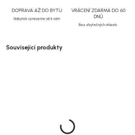
DOPRAVA AŽ DO BYTU
VRÁCENÍ ZDARMA DO 60
DNŮ
Nábytek vyneseme až k vám
Bez zbytečných otázek
Související produkty
Na dotaz
Doručíme do 10-14 dnů
House Nordic Konzolový
House Nordic Stojan na
stolek, bambusový,
oblečení bambusový,
přírodní, 83x32x80,5 cm,
skládací, 104x46x164 cm,