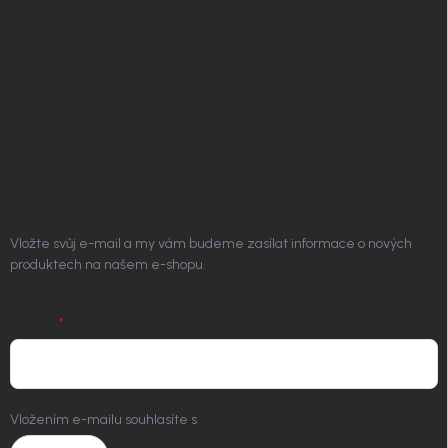
Podmínky ochrany osobních údajů
Vrácení zboží a reklamace
Doprava a platba
Platím Pak
Kontakt
ODEBÍRAT NEWSLETTER
Vložte svůj e-mail a my vám budeme zasílat informace o nových
produktech na našem e-shopu.
E-MAIL
Vložením e-mailu souhlasíte s
podmínkami ochrany osobních údajů