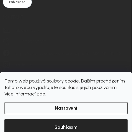
Přihlásit se
KONTAKT
info
@
nordial.cz
+420 725 537 607
https://www.facebook.com/profile.php?id=61582484494454
nordial.cz
Tento web používá soubory cookie. Dalším procházením
tohoto webu vyjadřujete souhlas s jejich používáním..
Více informací
zde
.
Nastavení
Copyright 2026
nordial
. Všechna práva vyhrazena.
Upravit nastavení cookies
Souhlasím