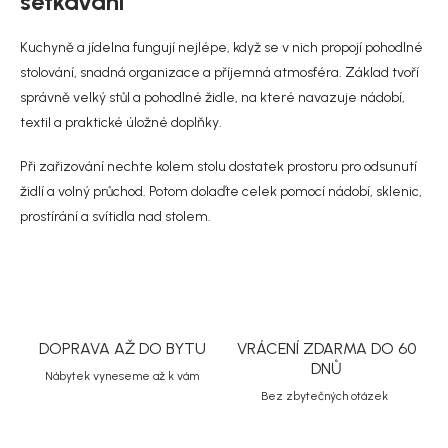
setkávání
p
v
r
á
Kuchyně a jídelna fungují nejlépe, když se v nich propojí pohodlné
v
n
k
stolování, snadná organizace a příjemná atmosféra. Základ tvoří
í
y
správně velký stůl a pohodlné židle, na které navazuje nádobí,
v
textil a praktické úložné doplňky.
ý
p
i
Při zařizování nechte kolem stolu dostatek prostoru pro odsunutí
s
židlí a volný průchod. Potom dolaďte celek pomocí
nádobí
, sklenic,
u
prostírání a svítidla nad stolem.
DOPRAVA AŽ DO BYTU
VRÁCENÍ ZDARMA DO 60
DNŮ
Nábytek vyneseme až k vám
Bez zbytečných otázek