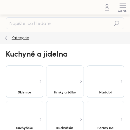
Přejít
na
obsah
Hledat
Kategorie
Kuchyně a jídelna
Sklenice
Hrnky a šálky
Nádobí
Kuchyňské
Kuchyňské
Formy na