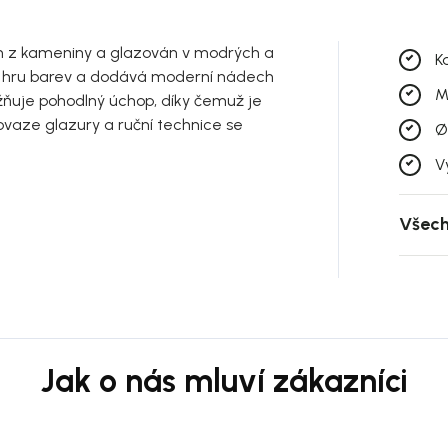
en z kameniny a glazován v modrých a
K
ou hru barev a dodává moderní nádech
M
žňuje pohodlný úchop, díky čemuž je
povaze glazury a ruční technice se
Ø
V
Všech