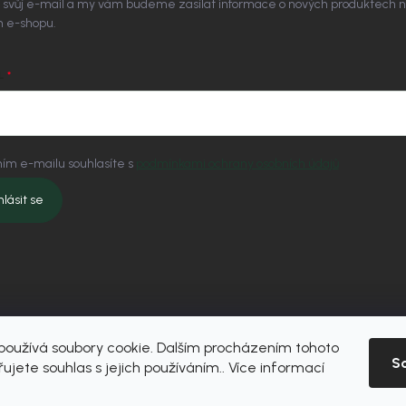
 svůj e-mail a my vám budeme zasílat informace o nových produktech 
 e-shopu.
L
ím e-mailu souhlasíte s
podmínkami ochrany osobních údajů
hlásit se
oužívá soubory cookie. Dalším procházením tohoto
S
ujete souhlas s jejich používáním.. Více informací