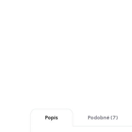
Skladem
FIVE Simply smart Keramický
Bloo
jídelní talíř, 27 cm, zelený,
kame
Terre inconnue
Céci
199 Kč
499
DO KOŠÍKU
DO
Popis
Podobné (7)