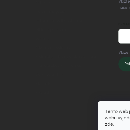
Vložte
O Nordial
našem
Nordial magazín
✧ Návrh nábytku zdarma
E-MAI
Affiliate program
Jak nakupovat
Obchodní podmínky
Vložen
Podmínky ochrany osobních údajů
Při
Vrácení zboží a reklamace
Doprava a platba
Platím Pak
Kontakt
Tento web p
webu vyjadř
zde
.