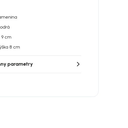
amenina
odrá
 9 cm
ýška 8 cm
ny parametry