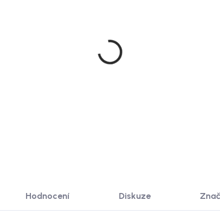
Skladem
mingville Sada 3
ninových talířů, 20 cm,
le
 Kč
 KOŠÍKU
Hodnocení
Diskuze
Zna