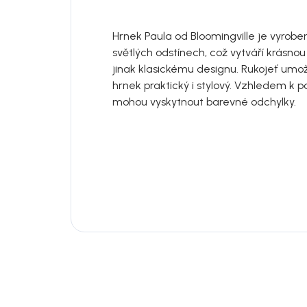
Hrnek Paula od Bloomingville je vyrob
světlých odstínech, což vytváří krásn
jinak klasickému designu. Rukojeť umo
hrnek praktický i stylový. Vzhledem k 
mohou vyskytnout barevné odchylky.