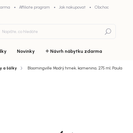
darma
Affiliate program
Jak nakupovat
Obchodní podmínky
Hledat
dky
Novinky
✧ Návrh nábytku zdarma
y a šálky
Bloomingville Modrý hrnek, kamenina, 275 ml, Paula
du
ZNAČKA:
BLOOMINGVILLE
319 K
chny (4)
199 Kč
Měrná
cena: