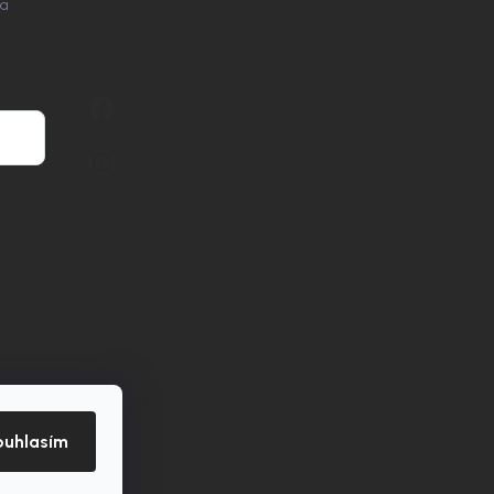
na
info
@
nordial.cz
+420 725 537 607
https://www.facebook.com/profile.php?
id=61582484494454
nordial.cz
ouhlasím