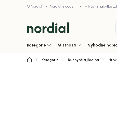
Přejít
O Nordial
Nordial magazín
✧ Návrh nábytku z
na
obsah
Kategorie
Místnosti
Výhodné nabí
Domů
Kategorie
Kuchyně a jídelna
Hrnk
4,9/5 · 1000+ hodnocení obcho
Akce
Zobrazit vše