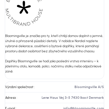
Bloomingville je značka pro ty, kteří chtějí domov doplnit o jemné,
útulné a přirozeně působící detaily. V nabídce Nordial najdete
vybrané dekorace, osvětlení a bytové doplňky, které pomáhají
prostoru dodat osobitost bez zbytečného vizuálního chaosu.
Doplňky Bloomingville se hodí jako poslední vrstva interiéru – k
jídelnímu stolu, komodě, polici, nočnímu stolku nebo odpočinkové
zóně.
Výrobní společnost
:
Bloomingville A/S
Adresa
:
Lene Haus Vej 3-5 7430 Ikast Denmark
E-mail
:
info@bloomingville.com