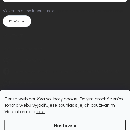
Vložením e-mailu souhlasíte s
podmínkami ochrany osobních údajů
Přihlásit se
KONTAKT
info
@
nordial.cz
+420 725 537 607
https://www.facebook.com/profile.php?id=61582484494454
nordial.cz
Tento web používá soubory cookie. Dalším procházením
tohoto webu vyjadřujete souhlas s jejich používáním..
Více informací
zde
.
Nastavení