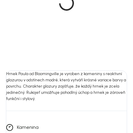
Keramický jídelní talíř, 27
kameninových talířů, 20
cm, zelený, Terre
cm, Cécile
inconnue
199 Kč
499 Kč
DO KOŠÍKU
DO KOŠÍKU
Hrnek Paula od Bloomingville je vyroben z kameniny s reaktivní
glazurou v odstínech modré, která vytváří krásné variace barvy a
povrchu. Charakter glazury zajišťuje, že každý hrnek je zcela
jedinečný. Rukojeť umožňuje pohodlný úchop a hrnek je zároveň
funkční i stylový.
Kamenina