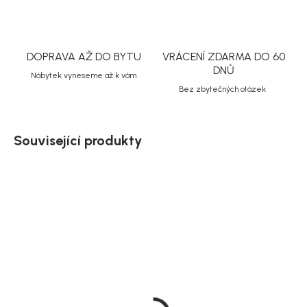
DOPRAVA AŽ DO BYTU
VRÁCENÍ ZDARMA DO 60
DNŮ
Nábytek vyneseme až k vám
Bez zbytečných otázek
Související produkty
Akce
Skladem
Skladem
FIVE Simply smart
Bloomingville Sada 3