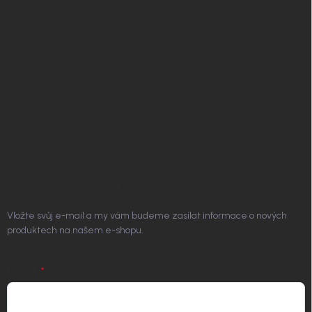
Jak nakupovat
Obchodní podmínky
Podmínky ochrany osobních údajů
Vrácení zboží a reklamace
Doprava a platba
Platím Pak
Kontakt
ODEBÍRAT NEWSLETTER
Vložte svůj e-mail a my vám budeme zasílat informace o nových
produktech na našem e-shopu.
E-MAIL