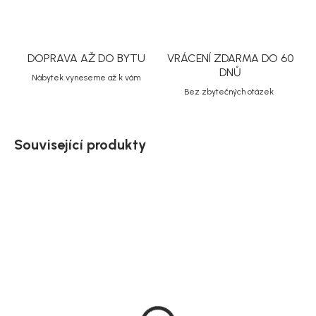
DOPRAVA AŽ DO BYTU
VRÁCENÍ ZDARMA DO 60
DNŮ
Nábytek vyneseme až k vám
Bez zbytečných otázek
Související produkty
Akce
Skladem
Bloomingville Sada 3