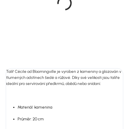
kameninových hrnků,
300 ml, Cécile
349 Kč
DO KOŠÍKU
Talíř Cécile od Bloomingville je vyroben z kameniny a glazován v
tlumených odstínech šedé a růžové. Díky své velikosti jsou talíře
ideální pro servírování předkrmů, obědů nebo snídaní.
Materiál: kamenina
Průměr: 20 cm