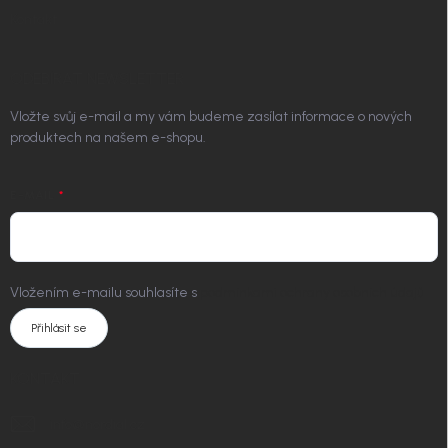
Kontakt
ODEBÍRAT NEWSLETTER
Vložte svůj e-mail a my vám budeme zasílat informace o nových
produktech na našem e-shopu.
E-MAIL
Vložením e-mailu souhlasíte s
podmínkami ochrany osobních údajů
Přihlásit se
KONTAKT
info
@
nordial.cz