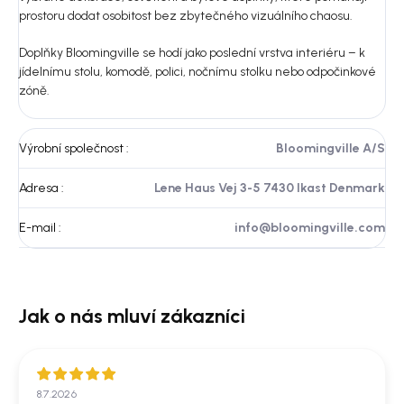
prostoru dodat osobitost bez zbytečného vizuálního chaosu.
Doplňky Bloomingville se hodí jako poslední vrstva interiéru – k
jídelnímu stolu, komodě, polici, nočnímu stolku nebo odpočinkové
zóně.
Výrobní společnost
:
Bloomingville A/S
Adresa
:
Lene Haus Vej 3-5 7430 Ikast Denmark
E-mail
:
info@bloomingville.com
8.7.2026