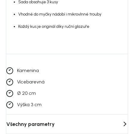
Sada obsahuje 3 kusy
Vhodné do myčky nádobí i mikrovlnné trouby
Každý kus je originál díky ruční glazuře
Kamenina
Vícebarevná
Ø 20 cm
Výška 3 cm
Všechny parametry