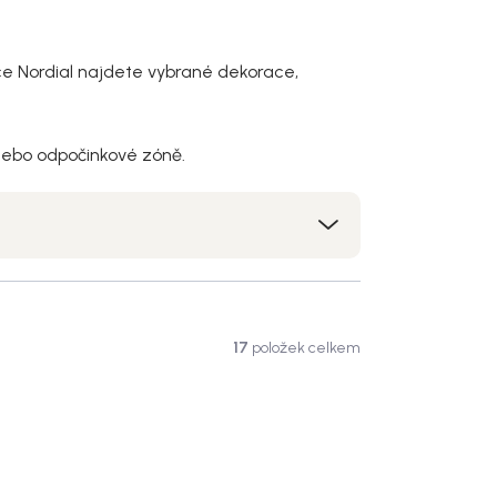
ídce Nordial najdete vybrané dekorace,
u nebo odpočinkové zóně.
17
položek celkem
e