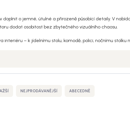
ov doplnit o jemné, útulné a přirozeně působící detaily. V nab
storu dodat osobitost bez zbytečného vizuálního chaosu.
va interiéru – k jídelnímu stolu, komodě, polici, nočnímu stolk
AŽŠÍ
NEJPRODÁVANĚJŠÍ
ABECEDNĚ
Akce
Akc