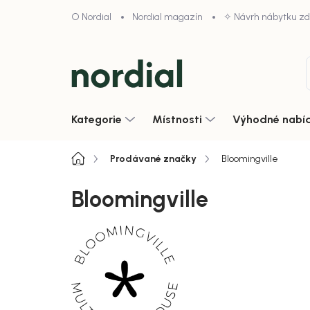
Přejít
O Nordial
Nordial magazín
✧ Návrh nábytku z
na
obsah
Kategorie
Místnosti
Výhodné nabí
Domů
Prodávané značky
Bloomingville
Bloomingville