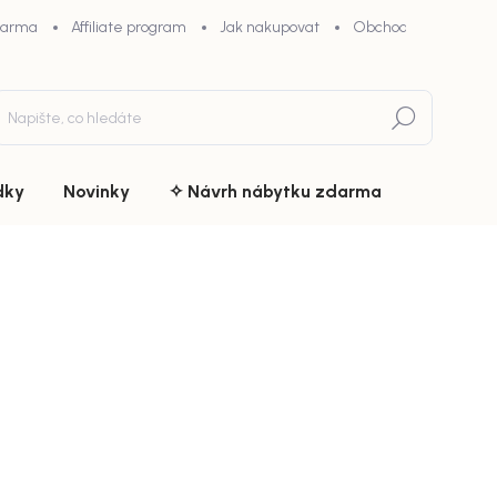
darma
Affiliate program
Jak nakupovat
Obchodní podmínky
Hledat
dky
Novinky
✧ Návrh nábytku zdarma