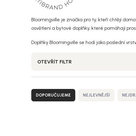
Bloomingville je značka pro ty, kteří chtějí dom
osvětlení a bytové doplňky, které pomáhají pro
Doplňky Bloomingville se hodí jako poslední vrst
OTEVŘÍT FILTR
Ř
a
DOPORUČUJEME
NEJLEVNĚJŠÍ
NEJDR
z
e
n
V
í
ý
Akce
p
p
r
i