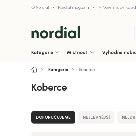
Přejít
O Nordial
Nordial magazín
✧ Návrh nábytku z
na
obsah
Kategorie
Místnosti
Výhodné nabí
Domů
Kategorie
Koberce
Koberce
Ř
a
DOPORUČUJEME
NEJLEVNĚJŠÍ
NEJDR
z
e
n