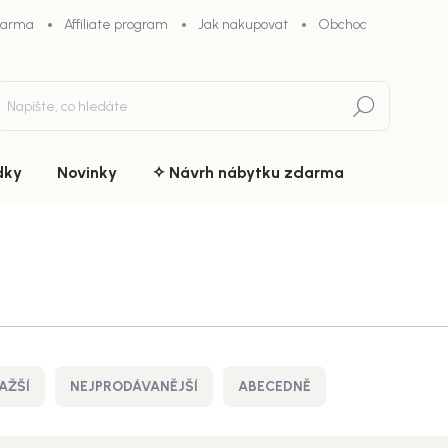
darma
Affiliate program
Jak nakupovat
Obchodní podmínky
Hledat
dky
Novinky
✧ Návrh nábytku zdarma
AŽŠÍ
NEJPRODÁVANĚJŠÍ
ABECEDNĚ