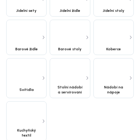
Jídelní sety
Jídelní židle
Jídelní stoly
Barové židle
Barové stoly
Koberce
Stolní nádobí
Nádobí na
Svítidla
a servírovaní
nápoje
Kuchyňský
textil