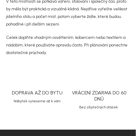
V této místnosti se potkává vaření, stolování i společný čas, proto
v
n
k
by měla být praktická a vizuálně klidná. Nejdříve vyřešte velikost
í
y
jídelního stolu a počet míst, potom vyberte židle, které budou
v
pohodlné i při delším sezení.
ý
p
i
Celek doplňte vhodným
osvětlením
, kobercem nebo textilem a
s
nádobím, které používáte opravdu často. Při plánování ponechte
u
dostatečné průchody.
DOPRAVA AŽ DO BYTU
VRÁCENÍ ZDARMA DO 60
DNŮ
Nábytek vyneseme až k vám
Bez zbytečných otázek
Z