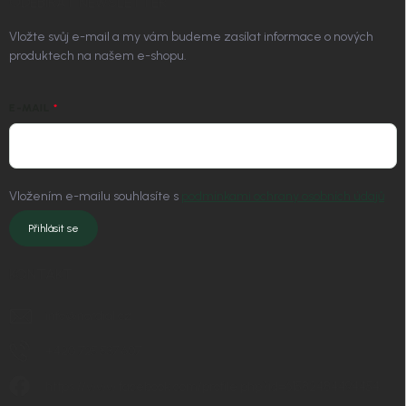
ODEBÍRAT NEWSLETTER
Vložte svůj e-mail a my vám budeme zasílat informace o nových
produktech na našem e-shopu.
E-MAIL
Vložením e-mailu souhlasíte s
podmínkami ochrany osobních údajů
Přihlásit se
KONTAKT
info
@
nordial.cz
+420 725 537 607
https://www.facebook.com/profile.php?id=61582484494454