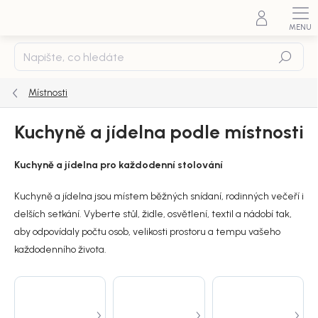
Přejít
na
obsah
Hledat
Místnosti
Kuchyně a jídelna podle místnosti
Kuchyně a jídelna pro každodenní stolování
Kuchyně a jídelna jsou místem běžných snídaní, rodinných večeří i
delších setkání. Vyberte stůl, židle, osvětlení, textil a nádobí tak,
aby odpovídaly počtu osob, velikosti prostoru a tempu vašeho
každodenního života.