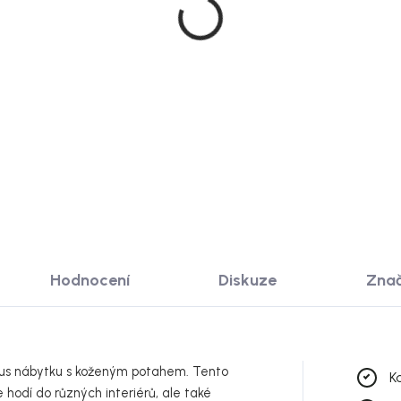
Doručíme do 10-1
co Dubový jídelní stůl,
House Nordic rozkládací
lníkový, 240x100 cm,
jídelní stůl Osaka, dubo
d
dýha, Ø120-240x75 cm
743 Kč
24 149 Kč
Det
od
 KOŠÍKU
Hodnocení
Diskuze
Zna
í kus nábytku s koženým potahem. Tento
K
 hodí do různých interiérů, ale také