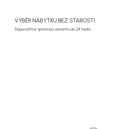
VÝBĚR NÁBYTKU BEZ STAROSTÍ
Doporučíme správnou variantu do 24 hodin
Doručíme do 10-14 dnů