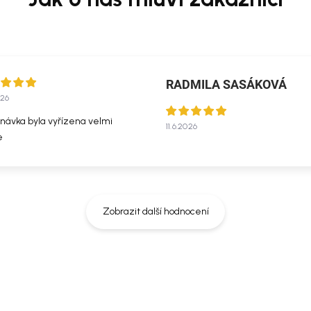
RADMILA SASÁKOVÁ
026
návka byla vyřízena velmi
11.6.2026
e
Zobrazit další hodnocení