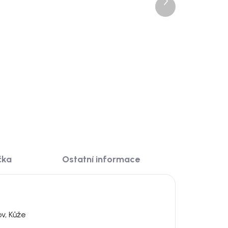
Další
4 dnů
Rowico Rozkládací jídelní
produkt
stůl, 170x95 cm, bílý dub,
vá
Brooklyn
24 850 Kč
ail
DO KOŠÍKU
čka
Ostatní informace
ov, Kůže