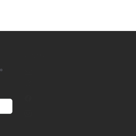
KONTAKT
na
info
@
nordial.cz
+420 725 537 607
https://www.facebook.com/profile.php?
id=61582484494454
nordial.cz