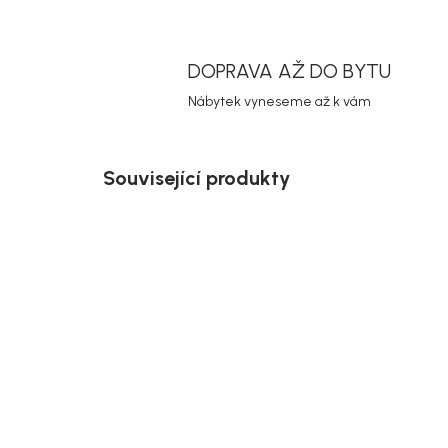
DOPRAVA AŽ DO BYTU
Nábytek vyneseme až k vám
Související produkty
Novinka
Doručíme do 10-14 dnů