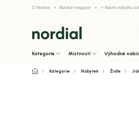
Přejít
O Nordial
Nordial magazín
✧ Návrh nábytku z
na
obsah
Kategorie
Místnosti
Výhodné nabí
Domů
Kategorie
Nábytek
Židle
Jíd
4,9/5 · 1000+ hodnocení obcho
SALECODE:NORDIAL15:15:%
Zobrazit vše