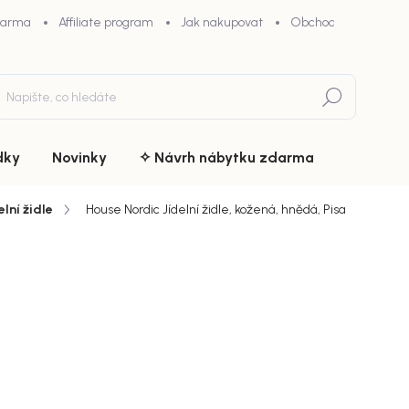
darma
Affiliate program
Jak nakupovat
Obchodní podmínky
Hledat
dky
Novinky
✧ Návrh nábytku zdarma
elní židle
House Nordic Jídelní židle, kožená, hnědá, Pisa
du
ZNAČKA:
HOUSE NORDIC
2 499 
chny (6)
Měrná
Doručíme d
cena:
MŮŽEME DOR