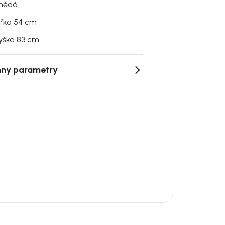
nědá
ířka 54 cm
ýška 83 cm
ny parametry