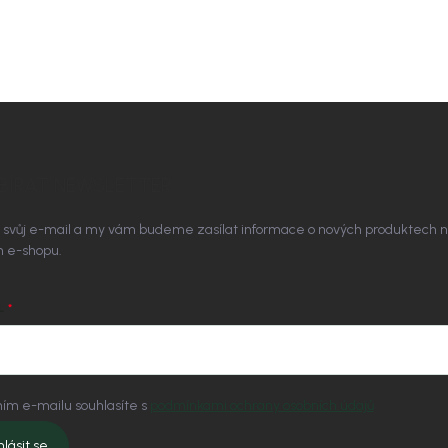
BÍRAT NEWSLETTER
 svůj e-mail a my vám budeme zasílat informace o nových produktech 
 e-shopu.
L
ím e-mailu souhlasíte s
podmínkami ochrany osobních údajů
hlásit se