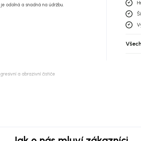
H
erá je odolná a snadná na údržbu.
Š
V
Všech
gresivní a abrazivní čističe