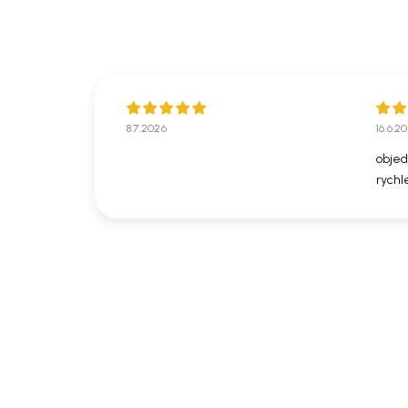
8.7.2026
16.6.2
objed
rychl