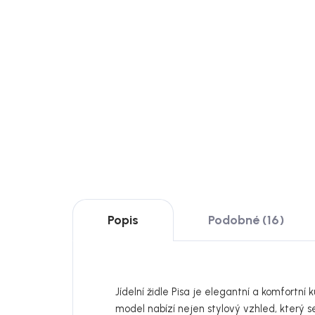
Rozkládací jídelní set Metz
Rowi
se 4 hnědými židlemi Pisa,
obdé
118-158 × 118 cm
Fre
33 139 Kč
32 
DO KOŠÍKU
DO
Popis
Podobné (16)
Jídelní židle Pisa je elegantní a komfortn
model nabízí nejen stylový vzhled, který se