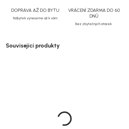
DOPRAVA AŽ DO BYTU
VRÁCENÍ ZDARMA DO 60
DNŮ
Nábytek vyneseme až k vám
Bez zbytečných otázek
Související produkty
Akce
Doručíme do 20 dnů
Doručíme do 10-14 dnů
Rowico Přídavná deska
Rowico Vitrína 130 cm,
k jídelnímu stolu, hnědý
bělený dub, tmavě
dub, 50x95 cm, Brooklyn
hnědý, Brooklyn