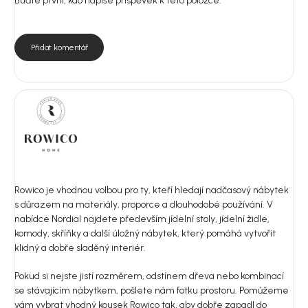
Buďte první, kdo napíše příspěvek k této položce.
Přidat komentář
Rowico je vhodnou volbou pro ty, kteří hledají nadčasový nábytek
s důrazem na materiály, proporce a dlouhodobé používání. V
nabídce Nordial najdete především jídelní stoly, jídelní židle,
komody, skříňky a další úložný nábytek, který pomáhá vytvořit
klidný a dobře sladěný interiér.
Pokud si nejste jistí rozměrem, odstínem dřeva nebo kombinací
se stávajícím nábytkem, pošlete nám fotku prostoru. Pomůžeme
vám vybrat vhodný kousek Rowico tak, aby dobře zapadl do