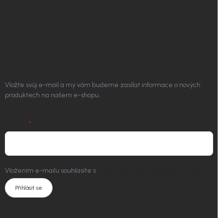
Doprava a platba
Platím Pak
Kontakt
ODEBÍRAT NEWSLETTER
Vložte svůj e-mail a my vám budeme zasílat informace o nových
produktech na našem e-shopu.
E-MAIL
Vložením e-mailu souhlasíte s
podmínkami ochrany osobních údajů
Přihlásit se
KONTAKT