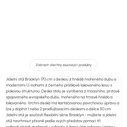
4 650 Kč
32 037 Kč
DO KOŠÍKU
Detail
Zobrazit všechny související produkty
Jídelní stůl Brooklyn 170 cm s deskou z hnědě mořeného dubu a
moderními U-nohami z černého práškově lakovaného kovu s
pískovou strukturou. Deska stolu je vyrobena z masivního, prstově
spojovaného evropského dubu, mořeného na tmavě hnědo a
lakovaného. Vrchní deska má kartáčovanou povrchovou úpravu a
lze ji doplnit 1 nebo 2 prodlužovacími deskami o délce 50 cm.
Jídelní stůl je součástí flexibilní série Brooklyn - můžete si jídelní
stůl navrhnout přesně podle svých představ pomocí tří
jednoduchých možností - vyberte si barvu/povrchovou úpravu,