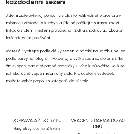
o
každodenní sezení
p
v
r
á
Jídelní židle ovlivňují pohodlí u stolu i to, kolik volného prostoru v
v
n
k
místnosti zůstane. V kuchyni a jídelně počítejte s trasou mezi
í
y
linkou a stolem, místem pro odsunutí židlí a snadnou údržbou při
v
každodenním používání.
ý
p
i
Materiál vybírejte podle délky sezení a nároků na údržbu, ne jen
s
podle barvy na fotografii. Porovnejte výšku sedu se stolem, šířku
u
židle, oporu zad a případné područky; u více kusů ověřte, kolik se
jich skutečně vejde mezi nohy stolu. Pro ucelený výsledek
můžete výběr propojit s kategorií
jídelní stoly
.
DOPRAVA AŽ DO BYTU
VRÁCENÍ ZDARMA DO 60
DNŮ
Nábytek vyneseme až k vám