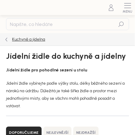
Přejít
na
obsah
Hledat
Kuchyně a jídelna
Jídelní židle do kuchyně a jídelny
Jídelní židle pro pohodlné sezení u stolu
Jídelní židle vybírejte podle výšky stolu, délky běžného sezení a
nároků na údržbu. Důležitá je také šířka židle a prostor mezi
jednotlivými místy, aby se všichni mohli pohodlně posadit a
vstávat.
Ř
a
DOPORUČUJEME
NEJLEVNĚJŠÍ
NEJDRAŽŠÍ