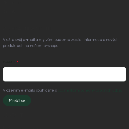
Platím Pak
Kontakt
ODEBÍRAT NEWSLETTER
Vložte svůj e-mail a my vám budeme zasílat informace o nových
produktech na našem e-shopu.
E-MAIL
Vložením e-mailu souhlasíte s
podmínkami ochrany osobních údajů
Přihlásit se
KONTAKT
info
@
nordial.cz