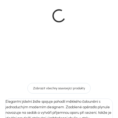
Doručíme do 10-14 dnů
Rowico Rozkládací
House Nordic rozkládací
jídelní stůl, masiv dub,
jídelní stůl Osaka,
přírodní, 220x95 cm,
dubová dýha, Ø120-200
Brooklyn
21 888 Kč
cm
17 638 Kč
od
DO KOŠÍKU
Detail
Zobrazit všechny související produkty
Elegantní jídelní židle spojuje pohodlí měkkého čalounění s
jednoduchým moderním designem. Zaoblené opěradlo plynule
navazuje na sedák a vytváří příjemnou oporu při sezení, takže je