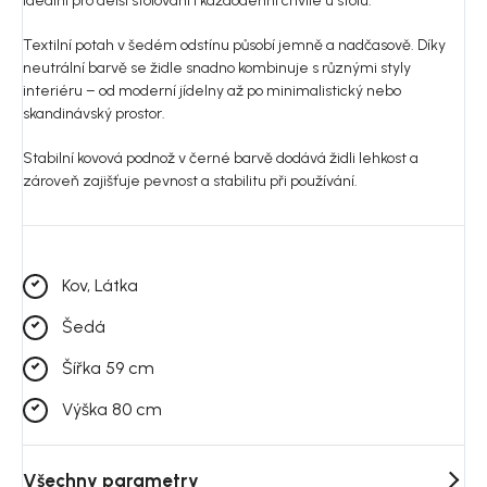
ideální pro delší stolování i každodenní chvíle u stolu.
Textilní potah v šedém odstínu působí jemně a nadčasově. Díky
neutrální barvě se židle snadno kombinuje s různými styly
interiéru – od moderní jídelny až po minimalistický nebo
skandinávský prostor.
Stabilní kovová podnož v černé barvě dodává židli lehkost a
zároveň zajišťuje pevnost a stabilitu při používání.
Kov, Látka
Šedá
Šířka 59 cm
Výška 80 cm
Všechny parametry