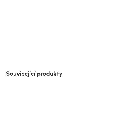
Vrácení zdarma
Doprava až
Pomoc s výběrem
do 60 dnů
do bytu
do 24 h
DETAILNÍ INFORMACE
ZEPTAT SE
HLÍDAT
Uložit
Související produkty
Akce
Akce
Doručíme do 10-14 dnů