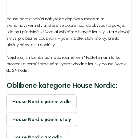
House Nordic nabízí nábytek a doplňky v moderním
skandinávském stylu, které se dobře hodí do obývacího pokoje,
jídelny i předsíně. U Nordial vybíráme hlavně kousky, které dávají
smysl pro běžné používání – jídelní židle, stoly, stolky, křesla,
úložný nábytek a doplňky.
Nejste si jistí kombinací nebo rozměrem? Pošlete nám fotku
prostoru a pomůžeme vám vybrat vhodné kousky House Nordic
do 24 hodin.
Oblíbené kategorie House Nordic:
House Nordic jídelní židle
House Nordic jídelní stoly
House Nordic zrcadla