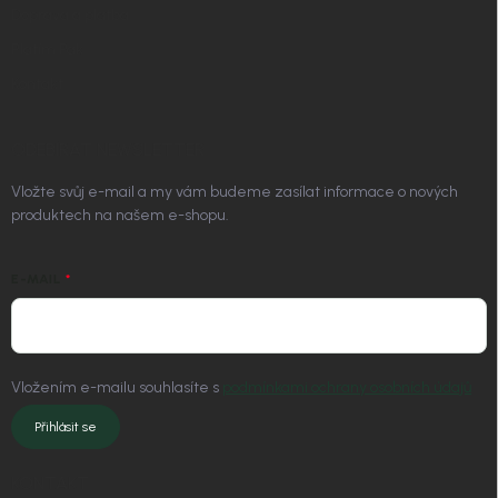
Doprava a platba
Platím Pak
Kontakt
ODEBÍRAT NEWSLETTER
Vložte svůj e-mail a my vám budeme zasílat informace o nových
produktech na našem e-shopu.
E-MAIL
Vložením e-mailu souhlasíte s
podmínkami ochrany osobních údajů
Přihlásit se
KONTAKT