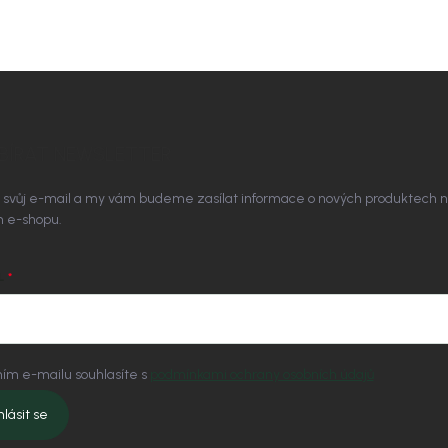
BÍRAT NEWSLETTER
 svůj e-mail a my vám budeme zasílat informace o nových produktech 
 e-shopu.
L
ím e-mailu souhlasíte s
podmínkami ochrany osobních údajů
hlásit se