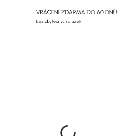
VRÁCENÍ ZDARMA DO 60 DNŮ
Bez zbytečných otázek
Doručíme do 10-14 dnů
Doručíme do 10-1
co Dubový jídelní stůl,
Rowico Jídelní stůl Yumi,