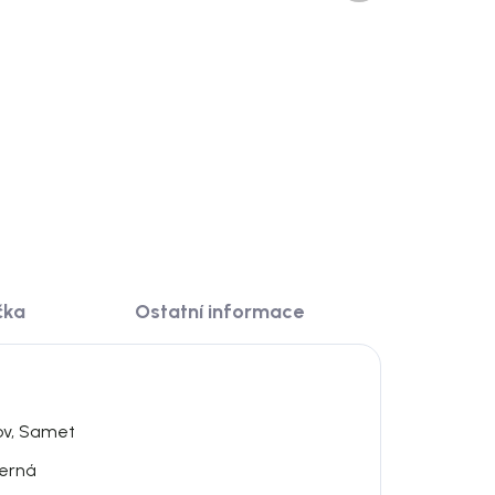
stůl, masiv dub, přírodní,
220x95 cm, Brooklyn
21 888 Kč
DO KOŠÍKU
čka
Ostatní informace
ov, Samet
erná