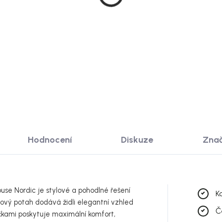
ládací, 170x100 cm,
rozkládací, 190 × 90 cm,
radale
černá
183 Kč
16 990 Kč
 KOŠÍKU
DO KOŠÍKU
Hodnocení
Diskuze
Zna
use Nordic je stylové a pohodlné řešení
K
ový potah dodává židli elegantní vzhled
Č
učkami poskytuje maximální komfort,