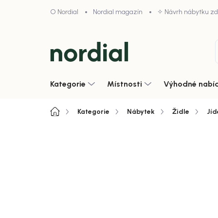
Přejít
O Nordial
Nordial magazín
✧ Návrh nábytku z
na
obsah
Kategorie
Místnosti
Výhodné nabí
Domů
Kategorie
Nábytek
Židle
Jíd
4,9/5 · 1000+ hodnocení obcho
Zobrazit vše