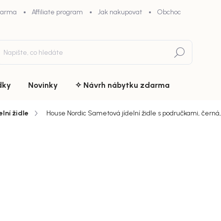
darma
Affiliate program
Jak nakupovat
Obchodní podmínky
Hledat
dky
Novinky
✧ Návrh nábytku zdarma
elní židle
House Nordic Sametová jídelní židle s područkami, černá
du
ZNAČKA:
HOUSE NORDIC
2 999 
chny (8)
Měrná
Doručíme d
cena:
MŮŽEME DOR
Kolik židl