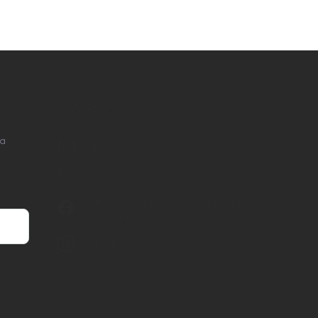
KONTAKT
na
info
@
nordial.cz
+420 725 537 607
https://www.facebook.com/profile.php?
id=61582484494454
nordial.cz