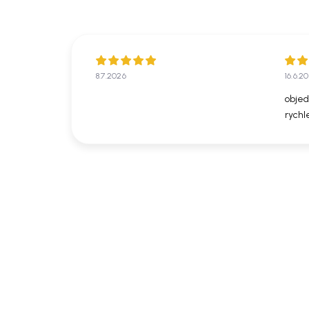
Hloubka sedáku: 47 cm
Výška područky: 63 cm
8.7.2026
16.6.2
Váha: 6 kg
objed
rychl
Nosnost: 120 kg
Tvrdost sedáku: měkká
Vyžaduje montáž: ano
Péče: čistit suchým hadřikem, nepouživat ag