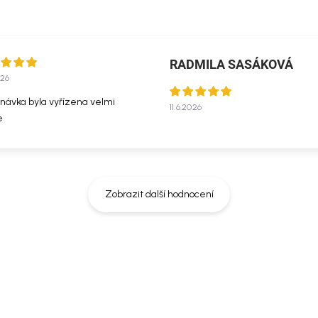
RADMILA SASÁKOVÁ
026
návka byla vyřízena velmi
11.6.2026
e
Zobrazit další hodnocení
resivní a abrazivní čističe