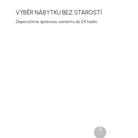
VÝBĚR NÁBYTKU BEZ STAROSTÍ
Doporučíme správnou variantu do 24 hodin
Akce
4 dnů
Doručíme do 10-14 dnů
Další
Rowico Rozkládací jídelní
produkt