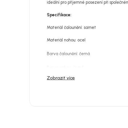
ideální pro příjemné posezení při společném
Specifikace:
Materiál čalounění: samet
Materiál nohou: ocel
Barva čalounění: černá
Barva nohou: černá
Zobrazit více
Výška sedaku: 47 cm
Šířka sedáku: 44 cm
Výška zadní opěrky: 47 cm
Výška nohou: 41 cm