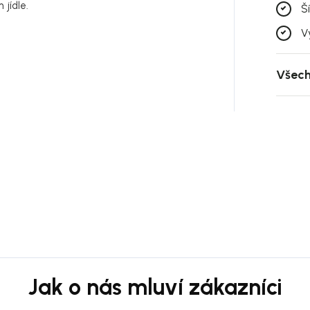
 jídle.
Š
V
Všech