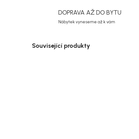
DOPRAVA AŽ DO BYTU
Nábytek vyneseme až k vám
Související produkty
Novinka
Akce
Doručíme do 10-14 dnů
Jídelní set Toulon se 6 světle
Rowi