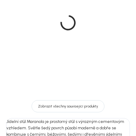
Doručíme do 10-14 dnů
Doručíme do 10-14 dnů
House Nordic otočné
House Nordic Jídelní stůl,
jídelní židle Cordoba,
světle šedý, 96x 240 cm,
světle šedé
Maranola
3 590 Kč
22 249 Kč
DO KOŠÍKU
DO KOŠÍKU
Zobrazit všechny související produkty
Jídelní stůl Maranola je prostorný stůl s výrazným cementovým
vzhledem. Světle šedý povrch působí moderně a dobře se
kombinuje s černými, béžovými, šedými i dřevěnými jídelními