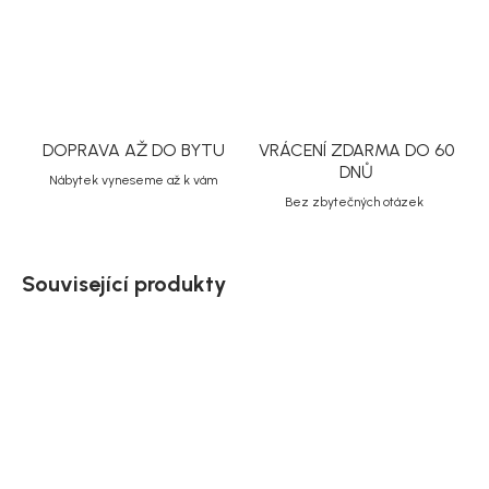
ZEPTAT SE
HLÍDAT
Uložit
DOPRAVA AŽ DO BYTU
VRÁCENÍ ZDARMA DO 60
DNŮ
Nábytek vyneseme až k vám
Bez zbytečných otázek
Související produkty