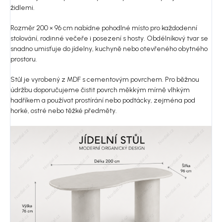
židlemi.
Rozměr 200 × 96 cm nabídne pohodlné místo pro každodenní
stolování, rodinné večeře i posezení s hosty. Obdélníkový tvar se
snadno umisťuje do jídelny, kuchyně nebo otevřeného obytného
prostoru.
Stůl je vyrobený z MDF s cementovým povrchem. Pro běžnou
údržbu doporučujeme čistit povrch měkkým mírně vlhkým
hadříkem a používat prostírání nebo podtácky, zejména pod
horké, ostré nebo těžké předměty.