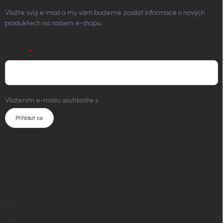
Vložte svůj e-mail a my vám budeme zasílat informace o nových
produktech na našem e-shopu.
E-MAIL
Vložením e-mailu souhlasíte s
podmínkami ochrany osobních údajů
Přihlásit se
KONTAKT
info
@
nordial.cz
+420 725 537 607
https://www.facebook.com/profile.php?id=61582484494454