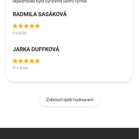
objednávka byla vyřízena velmi rychle
RADMILA SASÁKOVÁ
11.6.2026
JARKA DUFFKOVÁ
17.5.2026
Zobrazit další hodnocení
Z
á