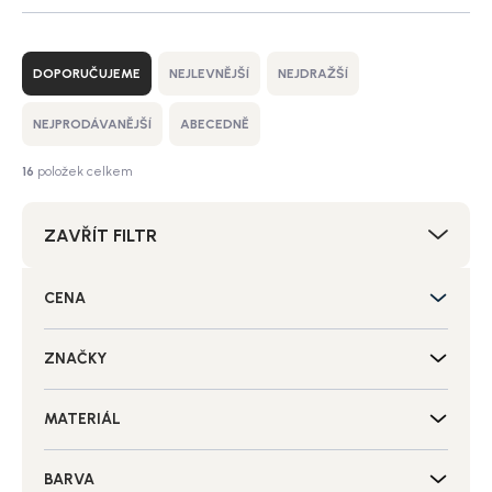
Ř
a
DOPORUČUJEME
NEJLEVNĚJŠÍ
NEJDRAŽŠÍ
z
e
NEJPRODÁVANĚJŠÍ
ABECEDNĚ
n
í
16
položek celkem
p
r
ZAVŘÍT FILTR
o
d
u
CENA
k
t
ů
ZNAČKY
MATERIÁL
BARVA