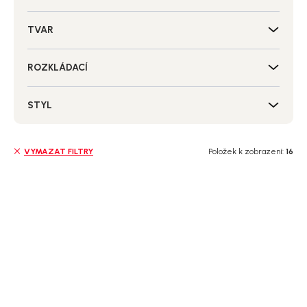
TVAR
ROZKLÁDACÍ
STYL
Položek k zobrazení:
16
VYMAZAT FILTRY
V
ý
p
i
s
p
r
o
Doručíme do 10-14 dnů
Doručíme do 10-14 dnů
d