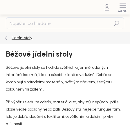
Přejít
na
obsah
Hledat
Jídelní stoly
Béžové jídelní stoly
Béžové jídelní stoly se hodí do světlých a jemně laděných
interiérů, kde má jídelna působit klidně a vzdušně. Dobře se
kombinují s přírodními materiály, světlým dřevem, šedými i
čalouněnými židlemi.
Při výběru sledujte odstín, materiál a to, aby stůl nepůsobil příliš
ploše vedle podlahy nebo židlí. Béžový stůl nejlépe funguje tam,
kde je dobře sladěný s textiliemi, osvětlením a dalšími prvky
místnosti.