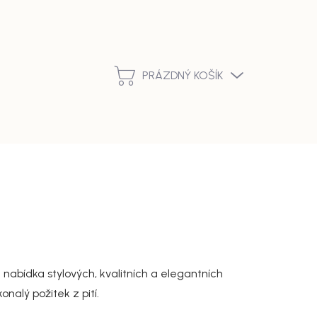
Podmínky ochrany osobních údajů
Vrácení zboží a reklamace
PRÁZDNÝ KOŠÍK
NÁKUPNÍ
KOŠÍK
nabídka stylových, kvalitních a elegantních
onalý požitek z pití.