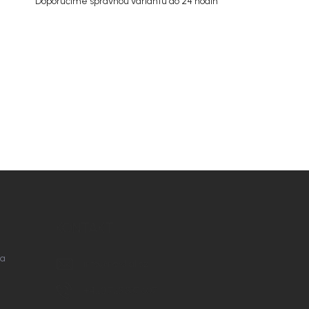
Doporučíme správnou variantu do 24 hodin
KONTAKT
na
info
@
nordial.cz
+420 725 537 607