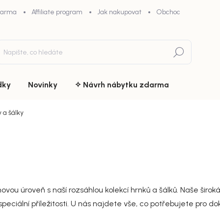
darma
Affiliate program
Jak nakupovat
Obchodní podmínky
Hledat
dky
Novinky
✧ Návrh nábytku zdarma
 a šálky
u úroveň s naší rozsáhlou kolekcí hrnků a šálků. Naše široká 
speciální příležitosti. U nás najdete vše, co potřebujete pro dok