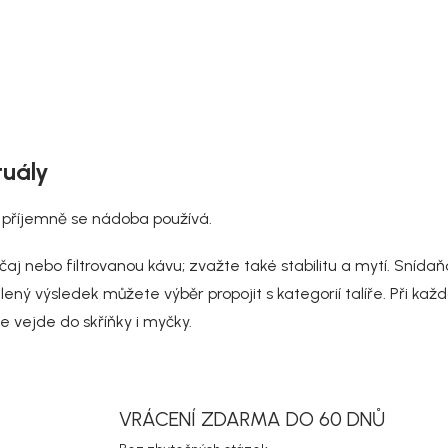
O
v
tuály
l
á
d
ak příjemně se nádoba používá.
a
c
 čaj nebo filtrovanou kávu; zvažte také stabilitu a mytí. Sní
í
p
lený výsledek můžete výběr propojit s kategorií
talíře
. Při ka
r
e vejde do skříňky i myčky.
v
k
y
v
ý
VRÁCENÍ ZDARMA DO 60 DNŮ
p
i