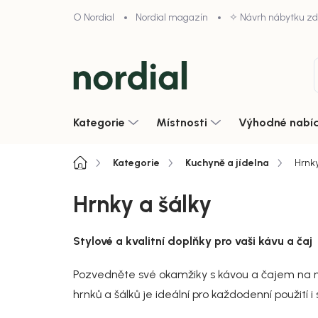
Přejít
O Nordial
Nordial magazín
✧ Návrh nábytku z
na
obsah
Kategorie
Místnosti
Výhodné nabí
Domů
Kategorie
Kuchyně a jídelna
Hrnky
Hrnky a šálky
Stylové a kvalitní doplňky pro vaši kávu a čaj
Pozvedněte své okamžiky s kávou a čajem na novo
hrnků a šálků je ideální pro každodenní použití i 