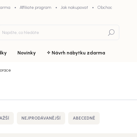
darma
Affiliate program
Jak nakupovat
Obchodní podmínky
Hledat
dky
Novinky
✧ Návrh nábytku zdarma
orace
AŽŠÍ
NEJPRODÁVANĚJŠÍ
ABECEDNĚ