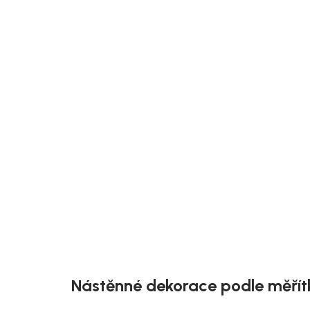
Doručíme do 10-14 dnů
House Nordic Akustický panel, dřevěná
dýha, 52x52 cm
719 Kč
Detail
Nástěnné dekorace podle měřít