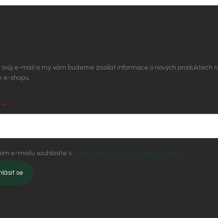
BÍRAT NEWSLETTER
 svůj e-mail a my vám budeme zasílat informace o nových produktech 
 e-shopu.
L
ím e-mailu souhlasíte s
podmínkami ochrany osobních údajů
hlásit se