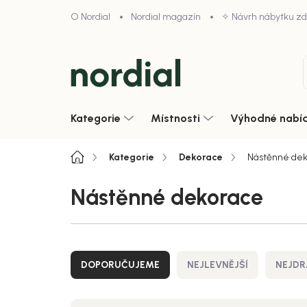
Přejít
O Nordial
Nordial magazín
✧ Návrh nábytku z
na
obsah
Kategorie
Místnosti
Výhodné nabí
Domů
Kategorie
Dekorace
Nástěnné dek
Nástěnné dekorace
Ř
a
DOPORUČUJEME
NEJLEVNĚJŠÍ
NEJDR
z
e
n