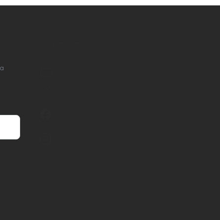
KONTAKT
na
info
@
nordial.cz
+420 725 537 607
https://www.facebook.com/profile.php?
id=61582484494454
nordial.cz