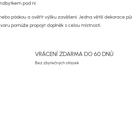
d
 nábytkem pod ní.
a
c
bo páskou a ověřit výšku zavěšení. Jedna větší dekorace působ
í
p
varu pomůže propojit doplněk s celou místností.
r
v
k
y
v
VRÁCENÍ ZDARMA DO 60 DNŮ
ý
p
Bez zbytečných otázek
i
s
u