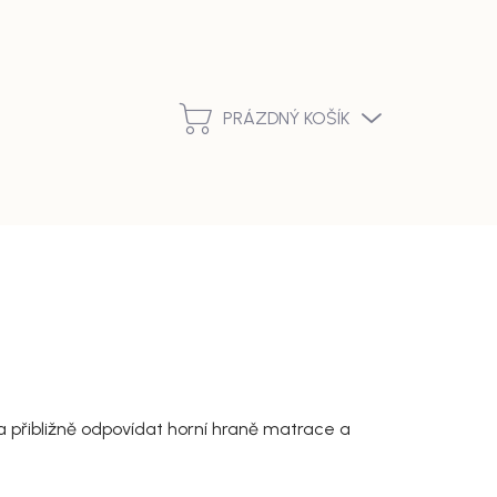
Podmínky ochrany osobních údajů
Vrácení zboží a reklamace
PRÁZDNÝ KOŠÍK
NÁKUPNÍ
KOŠÍK
la přibližně odpovídat horní hraně matrace a