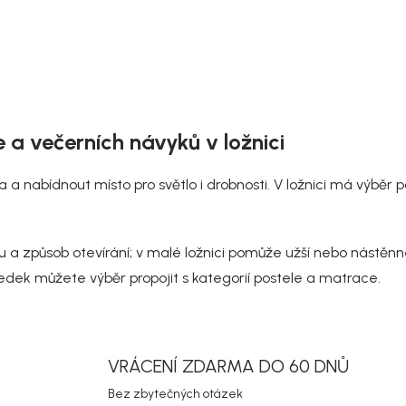
O
v
e a večerních návyků v ložnici
l
á
d
a a nabídnout místo pro světlo i drobnosti. V ložnici má výběr
a
c
í
p
u a způsob otevírání; v malé ložnici pomůže užší nebo nástěnn
r
ledek můžete výběr propojit s kategorií
postele a matrace
.
v
k
y
v
ý
VRÁCENÍ ZDARMA DO 60 DNŮ
p
i
Bez zbytečných otázek
s