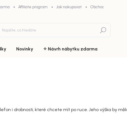
darma
Affiliate program
Jak nakupovat
Obchodní podmínky
Hledat
dky
Novinky
✧ Návrh nábytku zdarma
elefon i drobnosti, které chcete mít po ruce. Jeho výška by mě