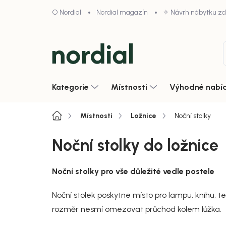
Přejít
O Nordial
Nordial magazín
✧ Návrh nábytku z
na
obsah
Kategorie
Místnosti
Výhodné nabí
Domů
Místnosti
Ložnice
Noční stolky
Noční stolky do ložnice
Noční stolky pro vše důležité vedle postele
Noční stolek poskytne místo pro lampu, knihu, t
rozměr nesmí omezovat průchod kolem lůžka.