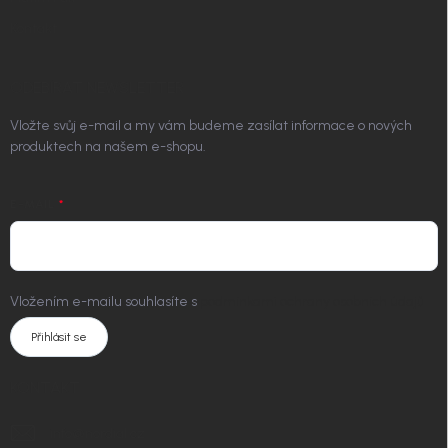
Kontakt
ODEBÍRAT NEWSLETTER
Vložte svůj e-mail a my vám budeme zasílat informace o nových
produktech na našem e-shopu.
E-MAIL
Vložením e-mailu souhlasíte s
podmínkami ochrany osobních údajů
Přihlásit se
KONTAKT
info
@
nordial.cz