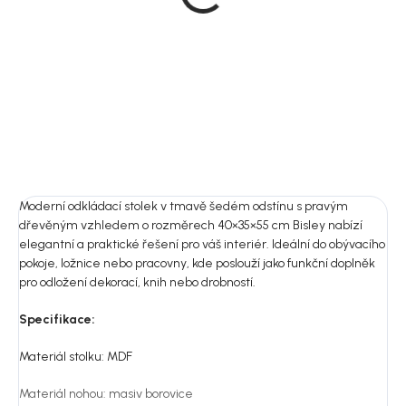
80x40 cm, Bisley
3 909 Kč
DO KOŠÍKU
Moderní odkládací stolek v tmavě šedém odstínu s pravým
dřevěným vzhledem o rozměrech 40×35×55 cm Bisley nabízí
elegantní a praktické řešení pro váš interiér. Ideální do obývacího
pokoje, ložnice nebo pracovny, kde poslouží jako funkční doplněk
pro odložení dekorací, knih nebo drobností.
Specifikace:
Materiál stolku: MDF
Materiál nohou: masiv borovice