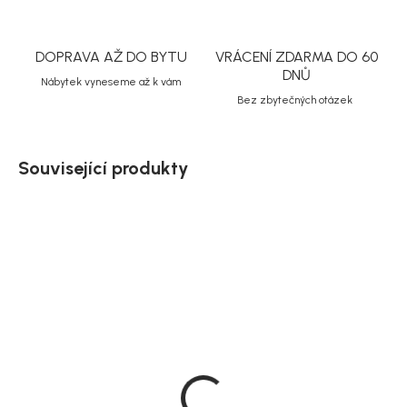
DOPRAVA AŽ DO BYTU
VRÁCENÍ ZDARMA DO 60
DNŮ
Nábytek vyneseme až k vám
Bez zbytečných otázek
Související produkty
Akce
Doručíme do 10-14 dnů
House Nordic Komoda
tmavě šedá, 3 zásuvky,