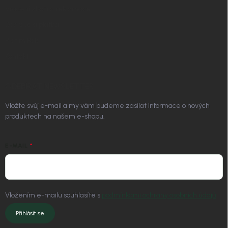
Vrácení zboží a reklamace
Doprava a platba
Platím Pak
Kontakt
ODEBÍRAT NEWSLETTER
Vložte svůj e-mail a my vám budeme zasílat informace o nových
produktech na našem e-shopu.
E-MAIL
Vložením e-mailu souhlasíte s
podmínkami ochrany osobních údajů
Přihlásit se