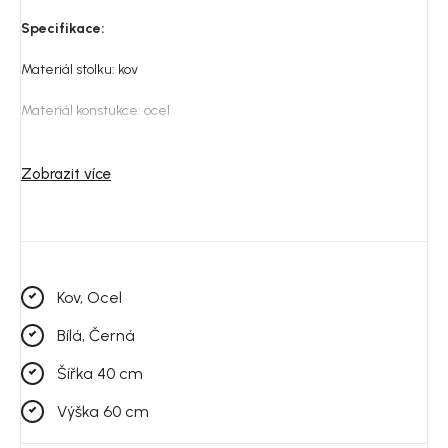
Specifikace:
Materiál stolku: kov
Materiál konstukce: ocel
Povrchová úprava: práškový lak
Zobrazit více
Váha: 10,5 kg
Nosnost: 15 kg
Vyžaduje montáž: ano
Kov, Ocel
Péče: pro údržbu používejte mírně vlhký hadřík nebo houbičku, a
Bílá, Černá
vyhněte se chemikáliím s agresivními nebo brusnými složkami
Šířka 40 cm
Výška 60 cm