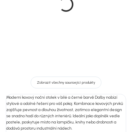
kovová šedá/bílá/černá,
kovová, černá,
38x70 cm, Dalby
140x40x85 cm, Dalby
2 967 Kč
11 389 Kč
Detail
DO KOŠÍKU
Zobrazit všechny související produkty
Moderní kovový noční stolek v bílé a černé barvě Dalby nabízí
stylové a odolné řešení pro váš pokoj. Kombinace kovových prvků
zajišťuje pevnost a dlouhou životnost, zatímco elegantní design
se snadno hodí do různých interiérů. Ideální jako doplněk vedle
postele, poskytuje místo na lampičku, knihy nebo drobnosti a
dodává prostoru industriální nádech.