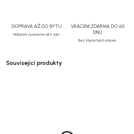
DOPRAVA AŽ DO BYTU
VRÁCENÍ ZDARMA DO 60
DNŮ
Nábytek vyneseme až k vám
Bez zbytečných otázek
Související produkty
Akce
Akce
Doručíme do 10-14 dnů
Doručíme do 10-14 dnů
House Nordic Vitrína
House Nordic Komoda