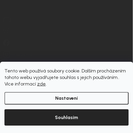
KONTAKT
info
@
nordial.cz
+420 725 537 607
https://www.facebook.com/profile.php?id=61582484494454
nordial.cz
Tento web používá soubory cookie. Dalším procházením
tohoto webu vyjadřujete souhlas s jejich používáním..
Více informací
zde
.
Nastavení
Copyright 2026
nordial
. Všechna práva vyhrazena.
Upravit nastavení cookies
Souhlasím
Vytvořil Shoptet