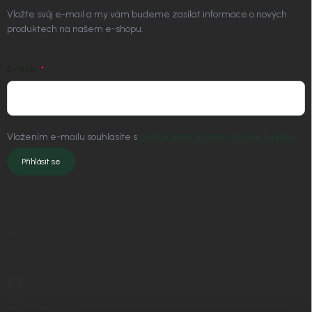
Vložte svůj e-mail a my vám budeme zasílat informace o nových
produktech na našem e-shopu.
E-MAIL
Vložením e-mailu souhlasíte s
podmínkami ochrany osobních údajů
Přihlásit se
KONTAKT
info
@
nordial.cz
+420 725 537 607
https://www.facebook.com/profile.php?id=61582484494454
nordial.cz