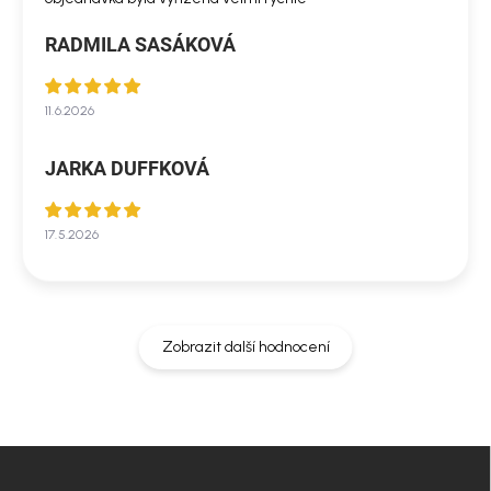
RADMILA SASÁKOVÁ
11.6.2026
JARKA DUFFKOVÁ
17.5.2026
Zobrazit další hodnocení
Z
á