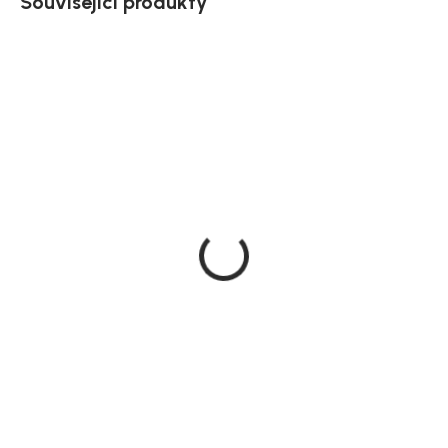
Související produkty
SALECODE:NORDIAL15:15:%
Akce
Doručíme do 10-14 dnů
Doručíme do 10-14 dnů
House Nordic Noční
House Nordic Komoda
stolek kovový bílý, černý,
kovová, černá,
40x59,5 cm, Dalby
140x40x85 cm, Dalby
3 650 Kč
11 389 Kč
Detail
DO KOŠÍKU