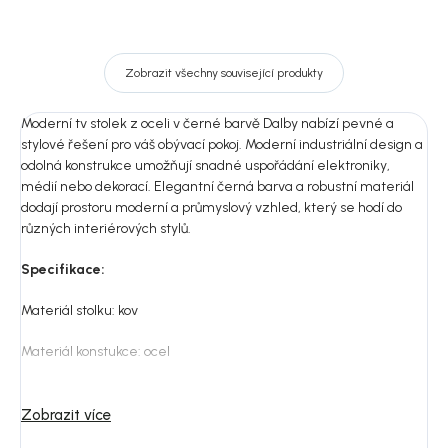
Zobrazit všechny související produkty
Moderní tv stolek z oceli v černé barvě Dalby nabízí pevné a
stylové řešení pro váš obývací pokoj. Moderní industriální design a
odolná konstrukce umožňují snadné uspořádání elektroniky,
médií nebo dekorací. Elegantní černá barva a robustní materiál
dodají prostoru moderní a průmyslový vzhled, který se hodí do
různých interiérových stylů.
Specifikace:
Materiál stolku: kov
Materiál konstukce: ocel
Výška nohou: 15 cm
Zobrazit více
Váha: 23,6 kg