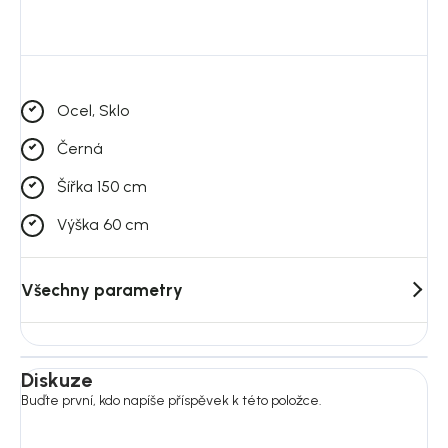
Vyžaduje montáž: ano
Péče: pro údržbu používejte mírně vlhký hadřík nebo houbičku, a
vyhněte se chemikáliím s agresivními nebo brusnými složkami
Ocel, Sklo
Černá
Šířka 150 cm
Výška 60 cm
Všechny parametry
Diskuze
Buďte první, kdo napíše příspěvek k této položce.