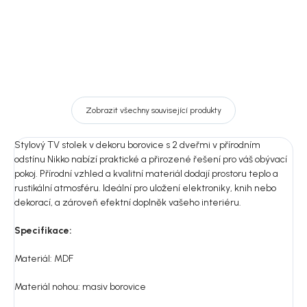
Zobrazit všechny související produkty
Stylový TV stolek v dekoru borovice s 2 dveřmi v přírodním
odstínu Nikko nabízí praktické a přirozené řešení pro váš obývací
pokoj. Přírodní vzhled a kvalitní materiál dodají prostoru teplo a
rustikální atmosféru. Ideální pro uložení elektroniky, knih nebo
dekorací, a zároveň efektní doplněk vašeho interiéru.
Specifikace:
Materiál: MDF
Materiál nohou: m
asiv borovice