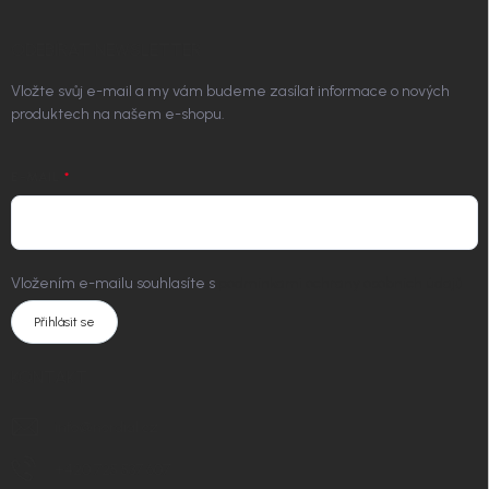
ODEBÍRAT NEWSLETTER
Vložte svůj e-mail a my vám budeme zasílat informace o nových
produktech na našem e-shopu.
E-MAIL
Vložením e-mailu souhlasíte s
podmínkami ochrany osobních údajů
Přihlásit se
KONTAKT
info
@
nordial.cz
+420 725 537 607