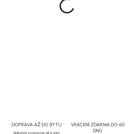
4 299 Kč
Měrná
Na dotaz
cena:
MOŽNOSTI
DORUČENÍ
DETAILNÍ INFORMACE
ZEPTAT SE
HLÍDAT
Uložit
DOPRAVA AŽ DO BYTU
VRÁCENÍ ZDARMA DO 60
DNŮ
Nábytek vyneseme až k vám