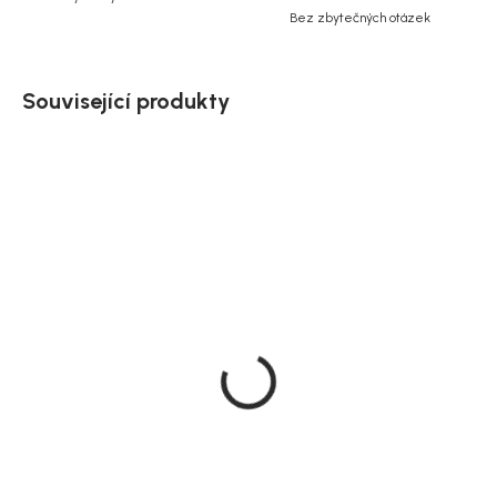
Bez zbytečných otázek
Související produkty
SALECODE:NORDIAL15:15:%
Akce
Skladem
Doručíme do 10-14 dnů
House Nordic konzolový
House Nordic Komoda
stolek Nikko, přírodní,
přírodní, 140x40x79 cm,
100×30×80 cm
Nikko
2 950 Kč
6 374 Kč
DO KOŠÍKU
DO KOŠÍKU