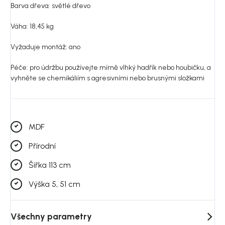
Barva dřeva: světlé dřevo
Váha: 18,45 kg
Vyžaduje montáž: ano
Péče: pro údržbu používejte mírně vlhký hadřík nebo houbičku, a
vyhněte se chemikáliím s agresivními nebo brusnými složkami
MDF
Přírodní
Šířka 113 cm
Výška 5, 51 cm
Všechny parametry