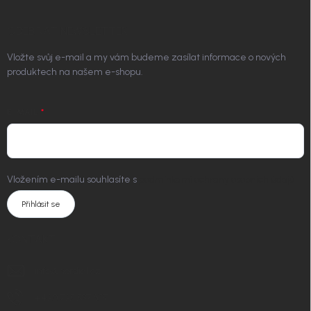
ODEBÍRAT NEWSLETTER
Vložte svůj e-mail a my vám budeme zasílat informace o nových
produktech na našem e-shopu.
E-MAIL
Vložením e-mailu souhlasíte s
podmínkami ochrany osobních údajů
Přihlásit se
KONTAKT
info
@
nordial.cz
+420 725 537 607