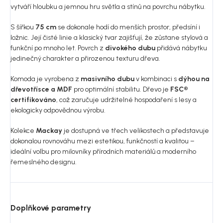
vytváří hloubku a jemnou hru světla a stínů na povrchu nábytku.
S šířkou
75 cm
se dokonale hodí do menších prostor, předsíní i
ložnic. Její čisté linie a klasický tvar zajišťují, že zůstane stylová a
funkční po mnoho let. Povrch z
divokého dubu
přidává nábytku
jedinečný charakter a přirozenou texturu dřeva.
Komoda je vyrobena z
masivního dubu
v kombinaci s
dýhou na
dřevotřísce a MDF
pro optimální stabilitu. Dřevo je
FSC®
certifikováno
, což zaručuje udržitelné hospodaření s lesy a
ekologicky odpovědnou výrobu.
Kolekce
Mackay
je dostupná ve třech velikostech a představuje
dokonalou rovnováhu mezi estetikou, funkčností a kvalitou –
ideální volbu pro milovníky přírodních materiálů a moderního
řemeslného designu.
Doplňkové parametry