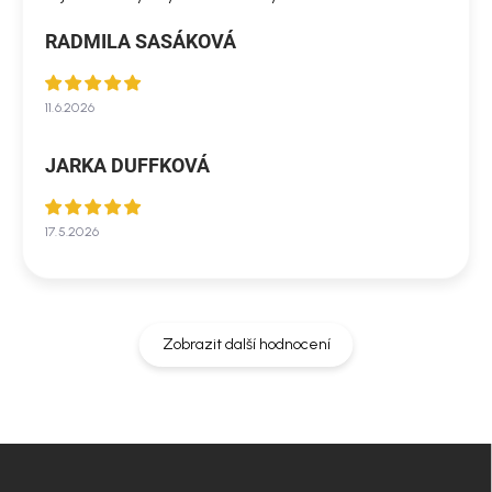
RADMILA SASÁKOVÁ
11.6.2026
JARKA DUFFKOVÁ
17.5.2026
Zobrazit další hodnocení
Z
á