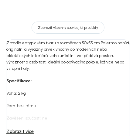
Zobrazit všechny související produkty
Zrcadlo v atypickém tvaru o rozměrech 50x55 cm Palermo nabízí
originální a výrazný prvek vhodný do moderních nebo
eklektických interiérů. Jeho unikátní tvar přidává prostoru
výraznost a osobitost, ideální do obývacího pokoje, ložnice nebo
vstupní haly.
Specifikace:
Váha: 2 kg
Ram: bez
rámu
Zavěšení součástí: ne
Způsob uchycení: h
áček, hřebíky/šrouby
Zobrazit více