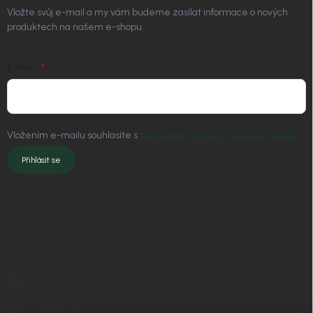
Vložte svůj e-mail a my vám budeme zasílat informace o nových
produktech na našem e-shopu.
E-MAIL
Vložením e-mailu souhlasíte s
podmínkami ochrany osobních údajů
Přihlásit se
KONTAKT
info
@
nordial.cz
+420 725 537 607
https://www.facebook.com/profile.php?id=61582484494454
nordial.cz