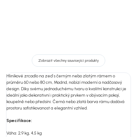
Detail
Zobrazit všechny související produkty
Hliníkové zrcadlo na zeď s černým nebo zlatým rámem o
průměru 60 nebo 80 cm, Madrid, nabízí moderní a nadčasový
design. Díky svému jednoduchému tvaru a kvalitní konstrukci je
ideální jako dekorativní i praktický prvkem v obývacím pokojí,
koupelně nebo předsíni. Černá nebo zlatá barva rámu dodává
prostoru sofistikovanost a elegantní vzhled.
Specifikace:
Váha: 2,9 kg, 4,5 kg