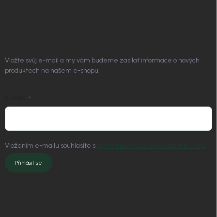
Kontakt
ODEBÍRAT NEWSLETTER
Vložte svůj e-mail a my vám budeme zasílat informace o nových
produktech na našem e-shopu.
E-MAIL
Vložením e-mailu souhlasíte s
podmínkami ochrany osobních údajů
Přihlásit se
KONTAKT
info
@
nordial.cz