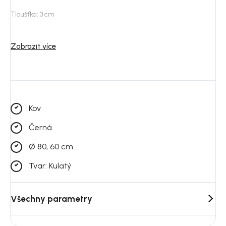
Tloušťka: 3 cm
Materiál rámu: hliník
Zobrazit více
Zavěšení součástí: ne
Způsob uchycení: h
áček, hřebíky/šrouby
Kov
Černá
Ø 80, 60 cm
Tvar: Kulatý
Všechny parametry