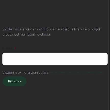
Kontakt
ODEBÍRAT NEWSLETTER
Vložte svůj e-mail a my vám budeme zasílat informace o nových
produktech na našem e-shopu.
E-MAIL
Vložením e-mailu souhlasíte s
podmínkami ochrany osobních údajů
Přihlásit se
KONTAKT
info
@
nordial.cz