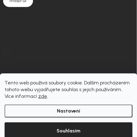
Přihlásit se
KONTAKT
info
@
nordial.cz
+420 725 537 607
https://www.facebook.com/profile.php?id=61582484494454
nordial.cz
Tento web používá soubory cookie. Dalším procházením
tohoto webu vyjadřujete souhlas s jejich používáním..
Více informací
zde
.
Nastavení
Copyright 2026
nordial
. Všechna práva vyhrazena.
Upravit nastavení cookies
Souhlasím