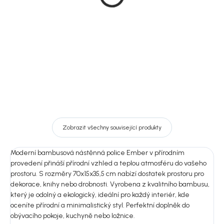
z bambusu, 70 cm
lavicí, 36x95x165 cm,
Ember
679 Kč
5 399 Kč
DO KOŠÍKU
DO KOŠÍKU
Zobrazit všechny související produkty
Moderní bambusová nástěnná police Ember v přírodním
provedení přináší přírodní vzhled a teplou atmosféru do vašeho
prostoru. S rozměry 70x15x35,5 cm nabízí dostatek prostoru pro
dekorace, knihy nebo drobnosti. Vyrobena z kvalitního bambusu,
který je odolný a ekologický, ideální pro každý interiér, kde
oceníte přírodní a minimalistický styl. Perfektní doplněk do
obývacího pokoje, kuchyně nebo ložnice.