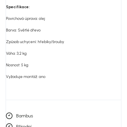
Specifikace:
Povrchová úprava: olej
Barva:
Světlé dřevo
Způsob uchycení: hřebíky/šrouby
Váha: 3,2 kg
Nosnost: 5 kg
Vyžaduje montáž: ano
Bambus
Přírodní