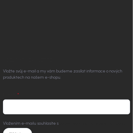
Podmínky ochrany osobních údajů
Vrácení zboží a reklamace
Doprava a platba
Platím Pak
Kontakt
ODEBÍRAT NEWSLETTER
Vložte svůj e-mail a my vám budeme zasílat informace o nových
produktech na našem e-shopu.
E-MAIL
Vložením e-mailu souhlasíte s
podmínkami ochrany osobních údajů