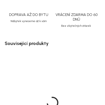
DOPRAVA AŽ DO BYTU
VRÁCENÍ ZDARMA DO 60
DNŮ
Nábytek vyneseme až k vám
Bez zbytečných otázek
Související produkty
Doručíme do 10-14 dnů
Doručíme do 10-14 dnů
House Nordic Předsíňová
Nástěnná police Ember
sestava bambusová s