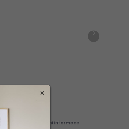
4 dnů
Doručíme do 10-14 dnů
Další
House Nordic Stolní lampa,
produkt
46
kovová, dobíjecí, zlatá/
černá/stříbrná, 28,5 cm,
Lyneham
1 359 Kč
Detail
čka
Ostatní informace