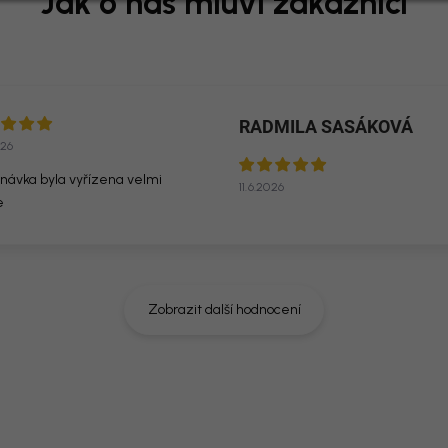
RADMILA SASÁKOVÁ
026
návka byla vyřízena velmi
11.6.2026
e
Zobrazit další hodnocení