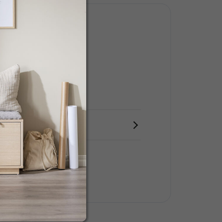
DF
řírodní
ířka 40 cm
ýška 40 cm
ny parametry