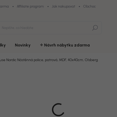
darma
Affiliate program
Jak nakupovat
Obchodní podmínky
Hledat
dky
Novinky
✧ Návrh nábytku zdarma
use Nordic Nástěnná police, patrová, MDF, 40x40cm, Olsberg
du
ZNAČKA:
HOUSE NORDIC
1 129 K
chny (3)
Měrná
Na dotaz
cena:
MOŽNOSTI D