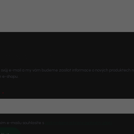
BÍRAT NEWSLETTER
 svůj e-mail a my vám budeme zasílat informace o nových produktech 
 e-shopu.
L
ím e-mailu souhlasíte s
podmínkami ochrany osobních údajů