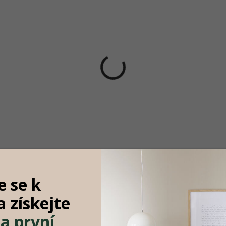
Doručíme do 10-14 dnů
Doručíme do 10-1
se Nordic Závěsná
House Nordic Keramická
a, zlatá/černá, Paris
stolní lampa, krémová, 
cm, Bilby
 629 Kč
Detail
2 219 Kč
DO KOŠÍKU
e se k
 a
získejte
Hodnocení
Diskuze
Zna
a první