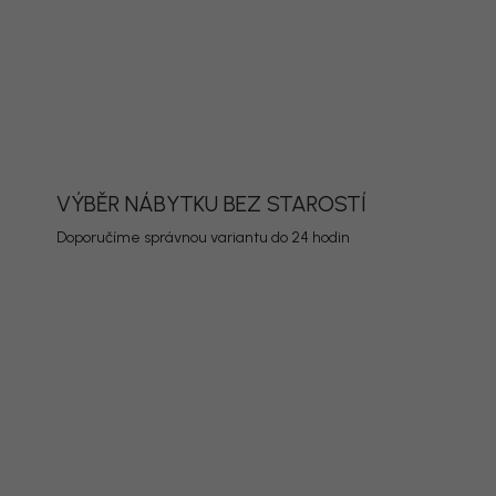
ORMACE
ZEPTAT SE
HLÍDAT
VÝBĚR NÁBYTKU BEZ STAROSTÍ
Doporučíme správnou variantu do 24 hodin