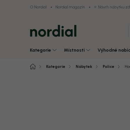
Přejít
O Nordial
Nordial magazín
✧ Návrh nábytku z
na
obsah
Kategorie
Místnosti
Výhodné nabí
Domů
Kategorie
Nábytek
Police
Ho
4,9/5 · 1000+ hodnocení obcho
Zobrazit vše