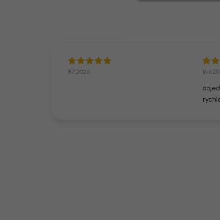
8.7.2026
16.6.2
objed
rychl