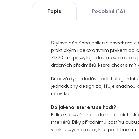
Popis
Podobné (16)
Stylová nástěnná police s povrchem z 
praktickým i dekorativním prvkem do k
71×30 cm poskytuje dostatek prostoru pro
drobných předmětů, které chcete mít v
Dubová dýha dodává polici elegantní vz
jednoduchý design zajišťuje snadnou k
nábytku.
Do jakého interiéru se hodí?
Police se skvěle hodí do moderních, sk
interiérů. Díky přírodnímu odstínu dubu
venkovských prostor, kde podtrhne útu