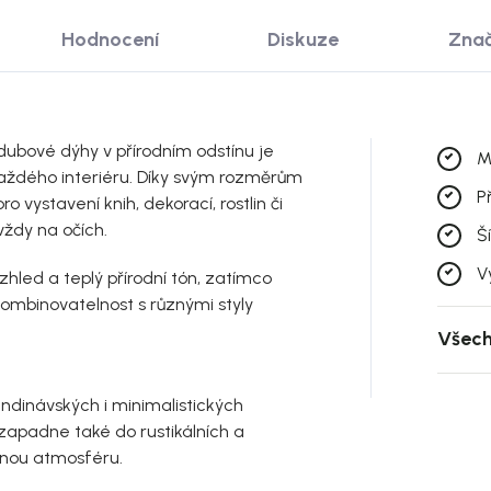
Hodnocení
Diskuze
Zna
dubové dýhy v přírodním odstínu je
M
aždého interiéru. Díky svým rozměrům
P
 vystavení knih, dekorací, rostlin či
ždy na očích.
Š
V
hled a teplý přírodní tón, zatímco
ombinovatelnost s různými styly
Všech
andinávských i minimalistických
 zapadne také do rustikálních a
lnou atmosféru.