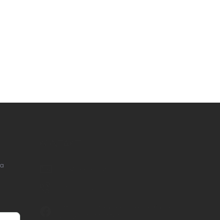
KONTAKT
na
info
@
nordial.cz
+420 725 537 607
https://www.facebook.com/profile.php?
id=61582484494454