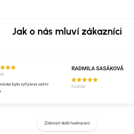
RADMILA SASÁKOVÁ
026
návka byla vyřízena velmi
11.6.2026
e
Zobrazit další hodnocení