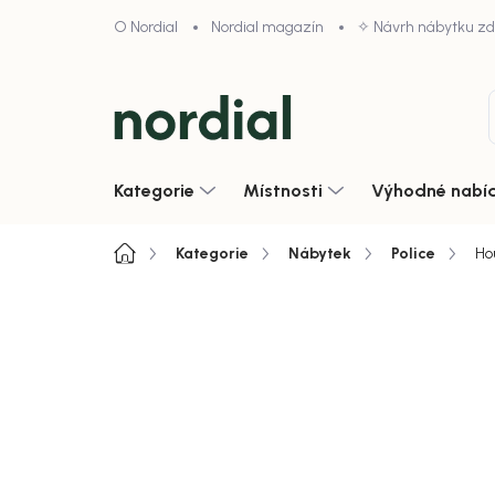
Přejít
O Nordial
Nordial magazín
✧ Návrh nábytku z
na
obsah
Kategorie
Místnosti
Výhodné nabí
Domů
Kategorie
Nábytek
Police
Ho
4,9/5 · 1000+ hodnocení obcho
Akce
Zobrazit vše