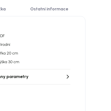
čka
Ostatní informace
DF
řírodní
ířka 20 cm
ýška 30 cm
ny parametry