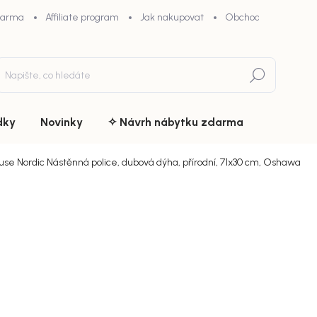
darma
Affiliate program
Jak nakupovat
Obchodní podmínky
Hledat
dky
Novinky
✧ Návrh nábytku zdarma
use Nordic Nástěnná police, dubová dýha, přírodní, 71x30 cm, Oshawa
du
ZNAČKA:
HOUSE NORDIC
2 290 
chny (4)
1 947 
Měrná
Doručíme d
cena:
MŮŽEME DOR