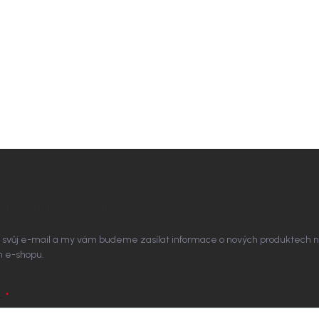
BÍRAT NEWSLETTER
 svůj e-mail a my vám budeme zasílat informace o nových produktech 
 e-shopu.
L