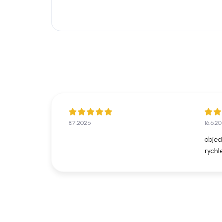
8.7.2026
16.6.2
objed
rychl