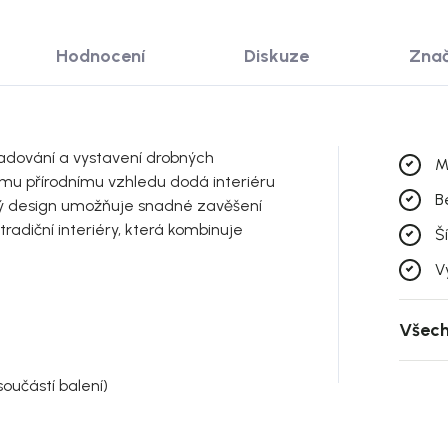
Hodnocení
Diskuze
Zna
kladování a vystavení drobných
M
ému přírodnímu vzhledu dodá interiéru
B
cký design umožňuje snadné zavěšení
tradiční interiéry, která kombinuje
Š
V
Všech
oučástí balení)