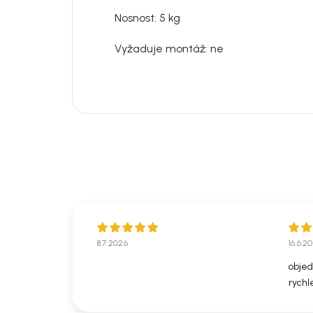
Nosnost: 5 kg
Vyžaduje montáž: ne
8.7.2026
16.6.2
objed
rychl