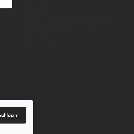
Přihlásit
se
+420 725 537 607
https://www.facebook.com/profile.php?
id=61582484494454
nordial.cz
ouhlasím