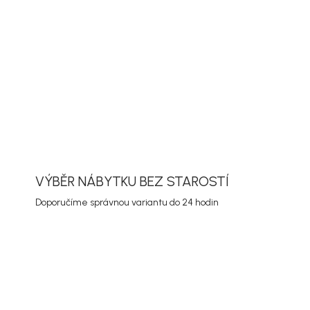
ORMACE
ZEPTAT SE
HLÍDAT
VÝBĚR NÁBYTKU BEZ STAROSTÍ
Doporučíme správnou variantu do 24 hodin