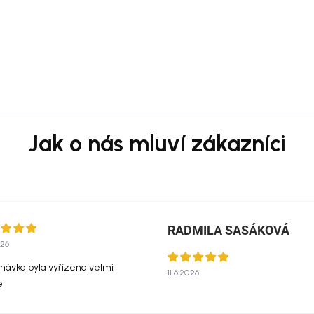
RADMILA SASÁKOVÁ
026
návka byla vyřízena velmi
11.6.2026
e