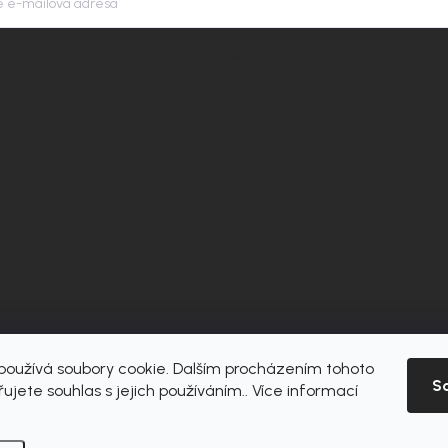
m e-mailu souhlasíte s
podmínkami ochrany osobních údajů
oužívá soubory cookie. Dalším procházením tohoto
S
ujete souhlas s jejich používáním.. Více informací