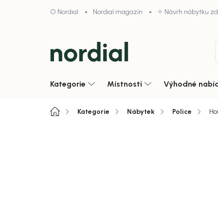
Přejít
O Nordial
Nordial magazín
✧ Návrh nábytku z
na
obsah
Kategorie
Místnosti
Výhodné nabí
Domů
Kategorie
Nábytek
Police
Ho
Neohodnoceno
Podrobnosti hodnoce
Zobrazit vše