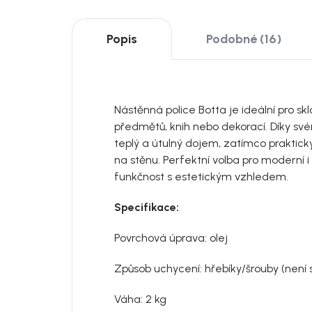
Popis
Podobné (16)
Nástěnná police Botta je ideální pro s
předmětů, knih nebo dekorací. Díky sv
teplý a útulný dojem, zatímco prakti
na stěnu. Perfektní volba pro moderní i 
funkčnost s estetickým vzhledem.
Specifikace:
Povrchová úprava: olej
Způsob uchycení: hřebíky/šrouby (není s
Váha: 2 kg