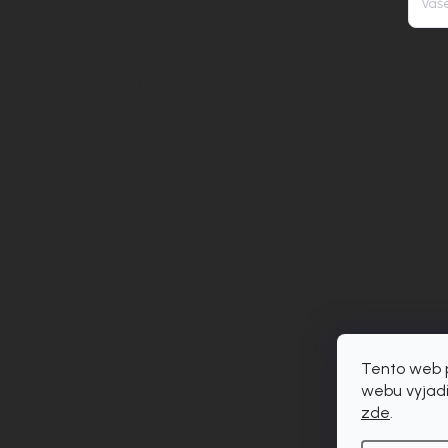
Nordial magazín
✧ Návrh nábytku zdarma
Vložení
Affiliate program
Jak nakupovat
Obchodní podmínky
Podmínky ochrany osobních údajů
Vrácení zboží a reklamace
Doprava a platba
Platím Pak
Kontakt
Tento web p
webu vyjadř
zde
.