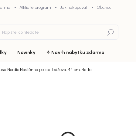
darma
Affiliate program
Jak nakupovat
Obchodní podmínky
Hledat
dky
Novinky
✧ Návrh nábytku zdarma
use Nordic Nástěnná police, béžová, 44 cm, Botta
ní
ZNAČKA:
HOUSE NORDIC
599 Kč
chny (3)
Měrná
Doručíme d
cena:
MŮŽEME DOR