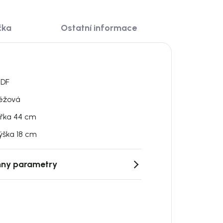
čka
Ostatní informace
DF
éžová
ířka 44 cm
ýška 18 cm
ny parametry